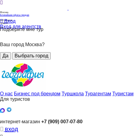
Москва
Ближайшие офисы продаж
Вход
320
офисов
продаж
Вход для агентств
Подберите мне тур
Ваш город Москва?
Да
Выбрать город
О нас
Бизнес под брендом
Туршкола
Турагентам
Туристам
Для туристов
интернет-магазин
+7 (909) 007-07-80
вход