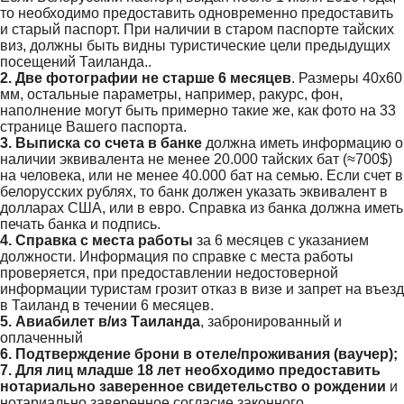
то необходимо предоставить одновременно предоставить
и старый паспорт. При наличии в старом паспорте тайских
виз, должны быть видны туристические цели предыдущих
посещений Таиланда..
2. Две фотографии не старше 6 месяцев
. Размеры 40х60
мм, остальные параметры, например, ракурс, фон,
наполнение могут быть примерно такие же, как фото на 33
странице Вашего паспорта.
3. Выписка со счета в банке
должна иметь информацию о
наличии эквивалента не менее 20.000 тайских бат (≈700$)
на человека, или не менее 40.000 бат на семью. Если счет в
белорусских рублях, то банк должен указать эквивалент в
долларах США, или в евро. Справка из банка должна иметь
печать банка и подпись.
4. Справка с места работы
за 6 месяцев с указанием
должности. Информация по справке с места работы
проверяется, при предоставлении недостоверной
информации туристам грозит отказ в визе и запрет на въезд
в Таиланд в течении 6 месяцев.
5. Авиабилет в/из Таиланда
, забронированный и
оплаченный
6. Подтверждение брони в отеле/проживания (ваучер);
7. Для лиц младше 18 лет необходимо предоставить
нотариально заверенное свидетельство о рождении
и
нотариально заверенное согласие законного