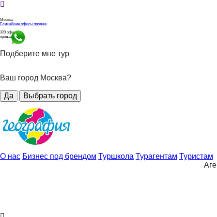
Москва
Ближайшие офисы продаж
320
офисов
продаж
Подберите мне тур
Ваш город Москва?
Да
Выбрать город
О нас
Бизнес под брендом
Туршкола
Турагентам
Туристам
Аге