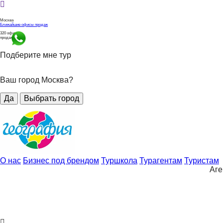
Москва
Ближайшие офисы продаж
320
офисов
продаж
Подберите мне тур
Ваш город Москва?
Да
Выбрать город
О нас
Бизнес под брендом
Туршкола
Турагентам
Туристам
Аге