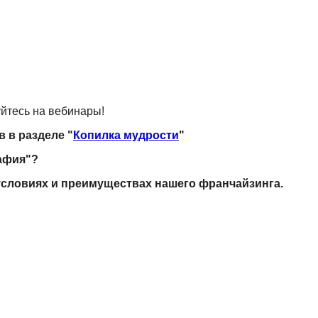
уйтесь на вебинары!
 в разделе "
Копилка мудрости
"
рафия"?
условиях и преимуществах нашего франчайзинга.