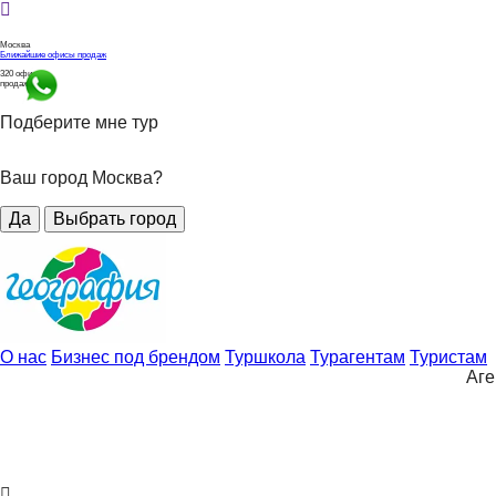
Москва
Ближайшие офисы продаж
320
офисов
продаж
Подберите мне тур
Ваш город Москва?
Да
Выбрать город
О нас
Бизнес под брендом
Туршкола
Турагентам
Туристам
Аге