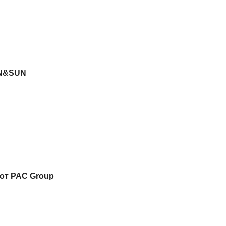
UN&SUN
от PAC Group