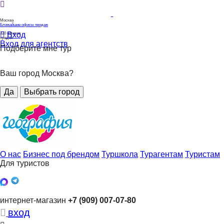
Москва
Ближайшие офисы продаж
Вход
320
офисов
продаж
Вход для агентств
Подберите мне тур
Ваш город Москва?
Да
Выбрать город
О нас
Бизнес под брендом
Туршкола
Турагентам
Туристам
Для туристов
интернет-магазин
+7 (909) 007-07-80
вход