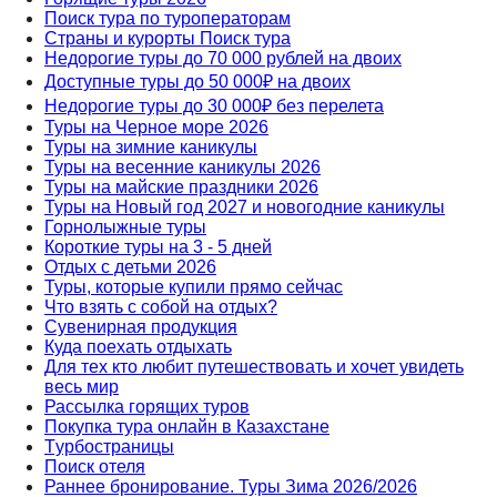
Поиск тура по туроператорам
Страны и курорты Поиск тура
Недорогие туры до 70 000 рублей на двоих
Доступные туры до 50 000₽ на двоих
Недорогие туры до 30 000₽ без перелета
Туры на Черное море 2026
Туры на зимние каникулы
Туры на весенние каникулы 2026
Туры на майские праздники 2026
Туры на Новый год 2027 и новогодние каникулы
Горнолыжные туры
Короткие туры на 3 - 5 дней
Отдых с детьми 2026
Туры, которые купили прямо сейчас
Что взять с собой на отдых?
Сувенирная продукция
Куда поехать отдыхать
Для тех кто любит путешествовать и хочет увидеть
весь мир
Рассылка горящих туров
Покупка тура онлайн в Казахстане
Tурбостраницы
Поиск отеля
Раннее бронирование. Туры Зима 2026/2026