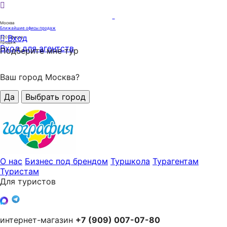
Москва
Ближайшие офисы продаж
Вход
320
офисов
продаж
Вход для агентств
Подберите мне тур
Ваш город Москва?
Да
Выбрать город
О нас
Бизнес под брендом
Туршкола
Турагентам
Туристам
Для туристов
интернет-магазин
+7 (909) 007-07-80