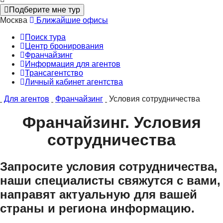
Подберите мне тур
Москва
Ближайшие офисы
Поиск тура
Центр бронирования
Франчайзинг
Информация
для агентов
Трансагентство
Личный кабинет
агентства
Для агентов
Франчайзинг
Условия сотрудничества
Франчайзинг. Условия
сотрудничества
Запросите условия сотрудничества,
наши специалисты свяжутся с вами,
направят актуальную для вашей
страны и региона информацию.