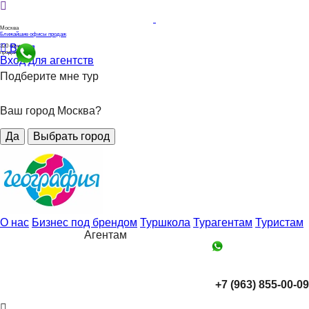
Москва
Ближайшие офисы продаж
Вход
320
офисов
продаж
Вход для агентств
Подберите мне тур
Ваш город Москва?
Да
Выбрать город
О нас
Бизнес под брендом
Туршкола
Турагентам
Туристам
Агентам
+7 (963) 855-00-09