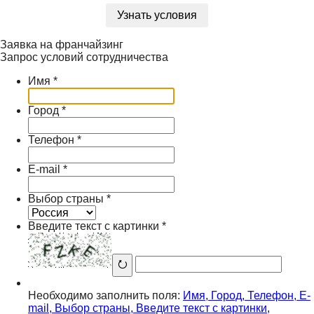
Узнать условия
Заявка на франчайзинг
Запрос условий сотрудничества
Имя
*
Город
*
Телефон
*
E-mail
*
Выбор страны
*
Введите текст с картинки
*
⭮
Необходимо заполнить поля:
Имя
,
Город
,
Телефон
,
E-
mail
,
Выбор страны
,
Введите текст с картинки
,