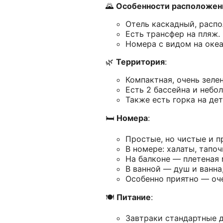
🌄
Особенности расположен
Отель каскадный, распо
Есть трансфер на пляж.
Номера с видом на оке
🌿
Территория
:
Компактная, очень зелен
Есть 2 бассейна и небо
Также есть горка на де
🛏️
Номера
:
Простые, но чистые и п
В номере: халаты, тапоч
На балконе — плетеная 
В ванной — душ и ванна
Особенно приятно — оче
🍽️
Питание
:
Завтраки стандартные дл