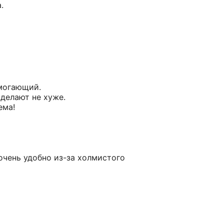
.
омогающий.
 делают не хуже.
ема!
 очень удобно из-за холмистого