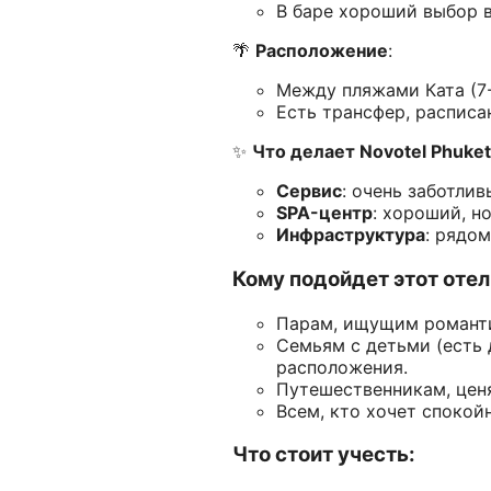
В баре хороший выбор в
🌴
Расположение
:
Между пляжами Ката (7-
Есть трансфер, расписа
✨
Что делает Novotel Phuket
Сервис
: очень заботли
SPA-центр
: хороший, н
Инфраструктура
: рядо
Кому подойдет этот отел
Парам, ищущим романти
Семьям с детьми (есть 
расположения.
Путешественникам, цен
Всем, кто хочет спокой
Что стоит учесть: