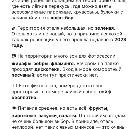
из зоны рецепшн попадаем на территорию отеля,
где есть лёгкие перекусы, где можно взять
всевозможные пирожные, круассаны, булочки с
начинкой и есть
кофе-бар.
🌿 Территория отеля небольшая, но
зелёная.
Отель хоть и не новый, но в принципе неплохой,
так как реновация у него прошла недавно в
2023
году.
📷 На территории много зон для фотосессии:
жирафы, зебры, фламинго.
Вечером на пляже
проходят
дискотеки.
Вход в море комфортный
песчаный;
волн тут практически нет.
🏋️‍♂️ Есть фитнес зал, номера достаточно
просторные, в номере чайный набор,
сейф
бесплатно.
🍽️ Питание среднее, но есть всё:
фрукты,
пирожные, закуски, салаты.
По горячим блюдам
не очень большой выбор. В принципе, отель
неплохой, нет таких явных минусов — это очень