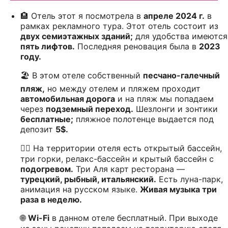
🏨 Отель этот я посмотрела в
апреле 2024 г.
в
рамках рекламного тура. Этот отель состоит из
двух семиэтажных зданий;
для удобства имеются
пять лифтов.
Последняя реновация была в
2023
году.
🏖️ В этом отеле собственный
песчано-галечный
пляж,
но между отелем и пляжем проходит
автомобильная дорога
и на пляж мы попадаем
через
подземный переход.
Шезлонги и зонтики
бесплатные;
пляжное полотенце выдается под
депозит
5$.
🏊‍♀️ На территории отеля есть открытый бассейн,
три горки, релакс-бассейн и крытый бассейн с
подогревом.
Три Аля карт ресторана —
турецкий, рыбный, итальянский.
Есть луна-парк,
анимация на русском языке.
Живая музыка три
раза в неделю.
🌐
Wi-Fi
в данном отеле бесплатный. При выходе