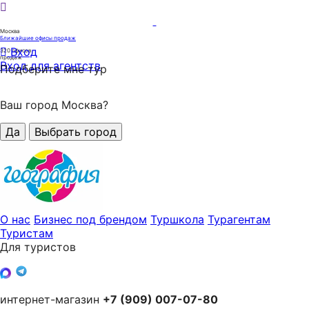
Москва
Ближайшие офисы продаж
Вход
320
офисов
продаж
Вход для агентств
Подберите мне тур
Ваш город Москва?
Да
Выбрать город
О нас
Бизнес под брендом
Туршкола
Турагентам
Туристам
Для туристов
интернет-магазин
+7 (909) 007-07-80