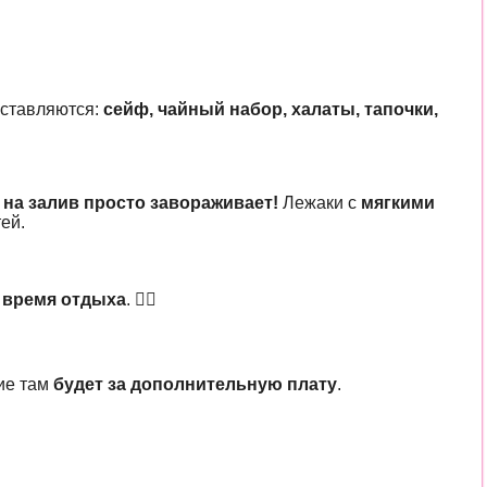
оставляются:
сейф, чайный набор, халаты, тапочки,
на залив просто завораживает!
Лежаки с
мягкими
ей.
 время отдыха
. 🏋️‍♂️
ние там
будет за дополнительную плату
.