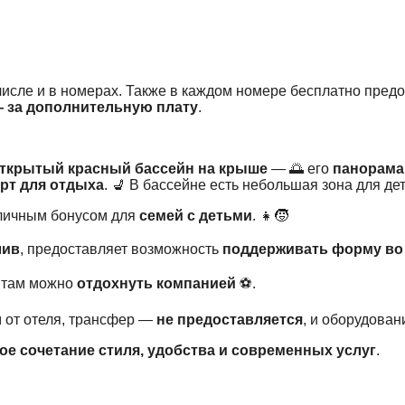
 числе и в номерах. Также в каждом номере бесплатно пред
 за дополнительную плату
.
ткрытый красный бассейн на крыше
— 🌅 его
панорама 
рт для отдыха
. 💺 В бассейне есть небольшая зона для дет
отличным бонусом для
семей с детьми
. 👧🧒
лив
, предоставляет возможность
поддерживать форму во
 там можно
отдохнуть компанией
⚽.
м от отеля, трансфер —
не предоставляется
, и оборудова
ое сочетание стиля, удобства и современных услуг
.