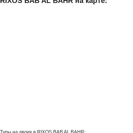
RIXOS BAB AL BAHR на карте:
Туры на двоих в RIXOS BAB AL BAHR: