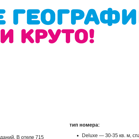
тип номера:
Deluxe — 30-35 кв. м, с
зданий. В отеле 715