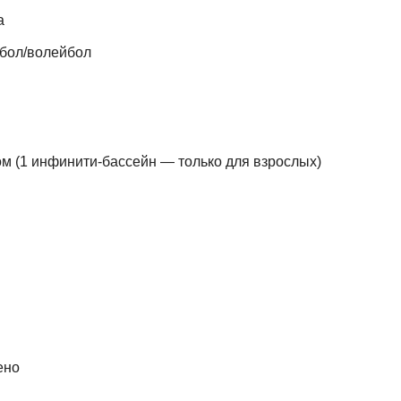
а
тбол/волейбол
ом (1 инфинити-бассейн — только для взрослых)
ено