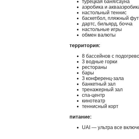
турецкая баня/сауна
аэробика и аквааэробик
настольный теннис
баскетбол, пляжный фу
дартс, бильярд, бочча
настольные игры
обмен валюты
территория:
8 бассейнов с подогрев
3 водные горки
рестораны
бары
3 конференц-зала
банкетный зал
тренажерный зал
спа-центр
кинотеатр
теннисный корт
питание:
UAI — ультра все включ