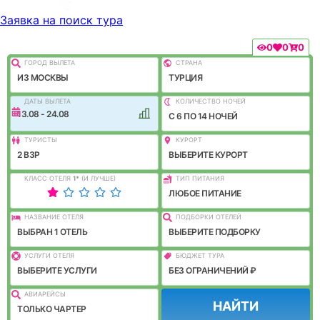
Заявка на поиск тура
0
0
0
ГОРОД ВЫЛEТА
СТРАНА
ИЗ МОСКВЫ
ТУРЦИЯ
ДАТЫ ВЫЛЕТА
КОЛИЧЕСТВО НОЧЕЙ
13.08 - 24.08
C 6 ПО 14 НОЧЕЙ
ТУРИСТЫ
КУРОРТ
2 ВЗР
ВЫБЕРИТЕ КУРОРТ
КЛАСС ОТЕЛЯ
1
*
(И ЛУЧШЕ)
ТИП ПИТАНИЯ
ЛЮБОЕ ПИТАНИЕ
НАЗВАНИЕ ОТЕЛЯ
ПОДБОРКИ ОТЕЛЕЙ
ВЫБРАН 1 ОТЕЛЬ
ВЫБЕРИТЕ ПОДБОРКУ
УСЛУГИ ОТЕЛЯ
БЮДЖЕТ ТУРА
ВЫБЕРИТЕ УСЛУГИ
БЕЗ ОГРАНИЧЕНИЙ ₽
АВИАРЕЙСЫ
НАЙТИ
ТОЛЬКО ЧАРТЕР