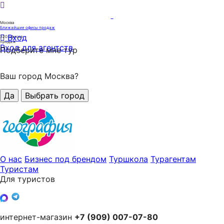
Москва
Ближайшие офисы продаж
Вход
320
офисов
продаж
Вход для агентств
Подберите мне тур
Ваш город Москва?
Да
Выбрать город
О нас
Бизнес под брендом
Туршкола
Турагентам
Туристам
Для туристов
интернет-магазин
+7 (909) 007-07-80