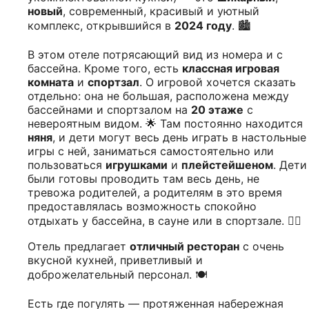
новый
, современный, красивый и уютный
комплекс, открывшийся в
2024 году
. 🏙️
В этом отеле потрясающий вид из номера и с
бассейна. Кроме того, есть
классная игровая
комната
и
спортзал
. О игровой хочется сказать
отдельно: она не большая, расположена между
бассейнами и спортзалом на
20 этаже
с
невероятным видом. 🌟 Там постоянно находится
няня
, и дети могут весь день играть в настольные
игры с ней, заниматься самостоятельно или
пользоваться
игрушками
и
плейстейшеном
. Дети
были готовы проводить там весь день, не
тревожа родителей, а родителям в это время
предоставлялась возможность спокойно
отдыхать у бассейна, в сауне или в спортзале. 🏊‍♂️
Отель предлагает
отличный ресторан
с очень
вкусной кухней, приветливый и
доброжелательный персонал. 🍽️
Есть где погулять — протяженная набережная