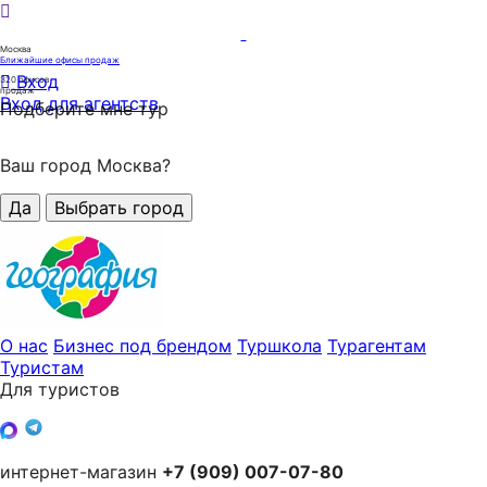
Москва
Ближайшие офисы продаж
Вход
320
офисов
продаж
Вход для агентств
Подберите мне тур
Ваш город Москва?
Да
Выбрать город
О нас
Бизнес под брендом
Туршкола
Турагентам
Туристам
Для туристов
интернет-магазин
+7 (909) 007-07-80