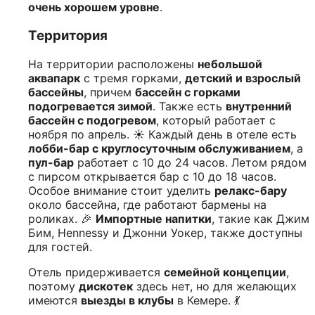
очень хорошем уровне
.
Территория
На территории расположены
небольшой
аквапарк
с тремя горками,
детский и взрослый
бассейны
, причем
бассейн с горками
подогревается зимой
. Также есть
внутренний
бассейн с подогревом
, который работает с
ноября по апрель. ☀️ Каждый день в отеле есть
лобби-бар с круглосуточным обслуживанием
, а
пул-бар
работает с 10 до 24 часов. Летом рядом
с пирсом открывается бар с 10 до 18 часов.
Особое внимание стоит уделить
релакс-бару
около бассейна, где работают бармены на
роликах. 🎉
Импортные напитки
, такие как Джим
Бим, Hennessy и Джонни Уокер, также доступны
для гостей.
Отель придерживается
семейной концепции
,
поэтому
дискотек
здесь нет, но для желающих
имеются
выезды в клубы
в Кемере. 💃