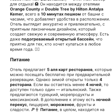
для отдыха! 🏨 Он находится между отелями
Orange County
и
Double Tree by Hilton Antalya
Kemer
, всего в
10 минутах пешком
от башни с
часами, что добавляет удобства в расположении.
Отель выглядит аккуратно и привлекательно, с
приятным лаконичным дизайном, который
создает свежую и современную атмосферу. Есть
даже
подогреваемый открытый бассейн
, что
приятно для тех, кто хочет купаться в любое
время года. 🏊‍♂️
Питание
Отель предлагает
5 аля карт ресторанов
, которые
можно посещать бесплатно при предварительной
резервации. Однако зимой открыты только
4
ресторана
. Если вы остаетесь менее
4 ночей
, то
доступен только один — итальянский. Также
предлагаются турецкий, морепродукты и
мексиканский. В дополнение к этому есть
ночной
перекус
, пиццерия,
мороженое
, фрукты и
сладости. 🍕🍦
Питание
, в целом, находится на