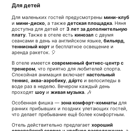
Для детей
Для маленьких гостей предусмотрены
мини-клуб
и
мини-диско
, а также
детская площадка
. Няня
доступна для детей от
3 лет за дополнительную
плату
. Также в отеле есть
кинозал
с двумя
сеансами в день на английском языке,
бильярд
,
теннисный корт
и бесплатное освещение и
аренда ракеток. 🎈
В отеле имеется
современный фитнес-центр с
тренером
, что приятно для любителей спорта.
Спокойная анимация включает
настольный
теннис
,
аква-аэробику
,
да́ртс
и велосипеды в
воде раз в неделю. Вечером каждый день
проходят
шоу
и
живая музыка
. 🎶
Особенная фишка —
зона комфорт-комнаты
для
ранних прибывших и поздних улетающих гостей,
что делает пребывание ещё более комфортным.
Отель действительно предлагает
хороший
европейский сервис
и
удобное расположение
, а