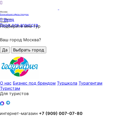
Москва
Ближайшие офисы продаж
Вход
320
офисов
продаж
Вход для агентств
Подберите мне тур
Ваш город Москва?
Да
Выбрать город
О нас
Бизнес под брендом
Туршкола
Турагентам
Туристам
Для туристов
интернет-магазин
+7 (909) 007-07-80