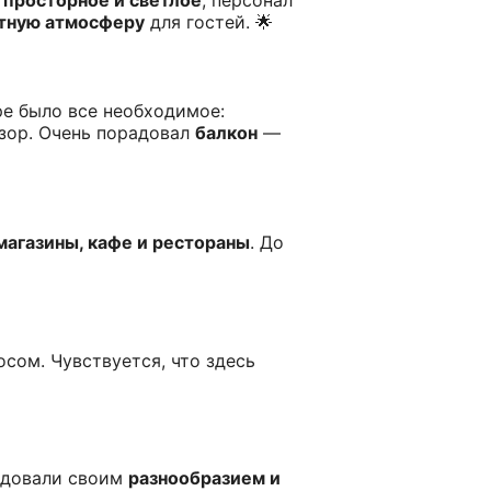
и
просторное и светлое
, персонал
тную атмосферу
для гостей. 🌟
ре было все необходимое:
изор. Очень порадовал
балкон
—
магазины, кафе и рестораны
. До
осом. Чувствуется, что здесь
адовали своим
разнообразием и