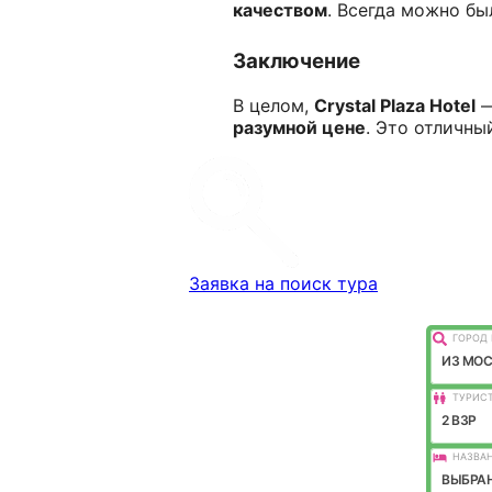
качеством
. Всегда можно был
Заключение
В целом,
Crystal Plaza Hotel
—
разумной цене
. Это отличны
Заявка на поиск тура
ГОРОД 
ИЗ МО
ТУРИС
2 ВЗР
НАЗВАН
ВЫБРАН