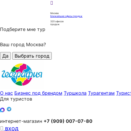
Москва
Ближайшие офисы продаж
320
офисов
продаж
Подберите мне тур
Ваш город Москва?
Да
Выбрать город
О нас
Бизнес под брендом
Туршкола
Турагентам
Турис
Для туристов
интернет-магазин
+7 (909) 007-07-80
вход