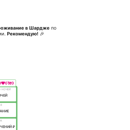
роживание в Шардже
по
ми.
Рекомендую!
🎉
0
0
0
О НОЧЕЙ
ОЧЕЙ
ИЯ
АНИЕ
РА
ИЧЕНИЙ ₽