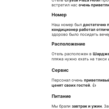
Отель
Crystal Plaza Hotel
про
встретил нас
очень приветл
Номер
Наш номер был
достаточно 
кондиционер работал отлич
здорово было посидеть вече
Расположение
Отель расположен в
Шардж
пляжа нужно ехать на такси и
Сервис
Персонал очень
приветливый
ценят своих гостей
. 👍
Питание
Мы брали
завтрак и ужин
. З