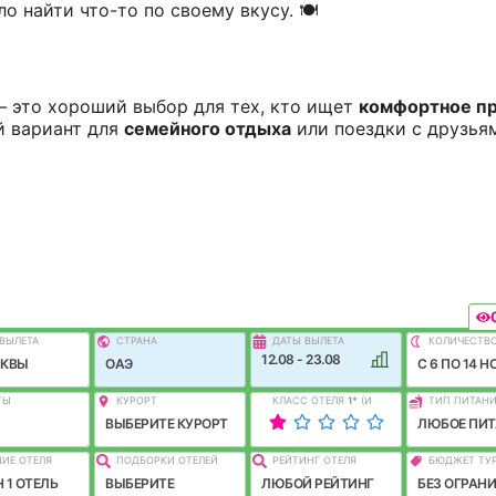
о найти что-то по своему вкусу. 🍽️
 это хороший выбор для тех, кто ищет
комфортное п
й вариант для
семейного отдыха
или поездки с друзья
ВЫЛEТА
СТРАНА
ДАТЫ ВЫЛЕТА
КОЛИЧЕСТВ
12.08 - 23.08
СКВЫ
ОАЭ
C 6 ПО 14 Н
ТЫ
КУРОРТ
КЛАСС ОТЕЛЯ
1
*
(И
ТИП ПИТАН
ЛУЧШЕ)
ВЫБЕРИТЕ КУРОРТ
ЛЮБОЕ ПИТ
ИЕ ОТЕЛЯ
ПОДБОРКИ ОТЕЛЕЙ
РЕЙТИНГ ОТЕЛЯ
БЮДЖЕТ ТУ
 1 ОТЕЛЬ
ВЫБЕРИТЕ
ЛЮБОЙ РЕЙТИНГ
БЕЗ ОГРАН