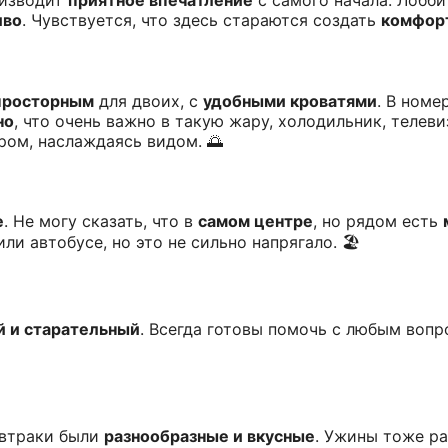
изводит
приятное впечатление
с самого начала. Лобб
иво
. Чувствуется, что здесь стараются создать
комфор
просторным
для двоих, с
удобными кроватями
. В номе
но
, что очень важно в такую жару, холодильник, телев
ром, наслаждаясь видом. 🌅
е
. Не могу сказать, что в
самом центре
, но рядом есть
ли автобусе, но это не сильно напрягало. 🏖️
 и старательный
. Всегда готовы помочь с любым вопр
автраки были
разнообразные и вкусные
. Ужины тоже р