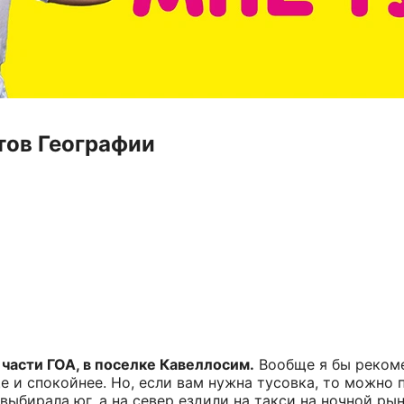
тов Географии
части ГОА, в поселке Кавеллосим.
Вообще я бы рекоме
 и спокойнее. Но, если вам нужна тусовка, то можно п
 выбирала юг, а на север ездили на такси на ночной ры