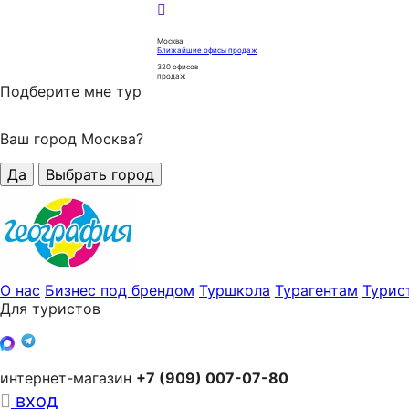
Москва
Ближайшие офисы продаж
320
офисов
продаж
Подберите мне тур
Ваш город Москва?
Да
Выбрать город
О нас
Бизнес под брендом
Туршкола
Турагентам
Турис
Для туристов
интернет-магазин
+7 (909) 007-07-80
вход