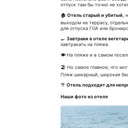
отпуск там бы точно не хотел
🏚️
Отель старый и убитый,
н
выходом на террасу, отдель
для отпуска ГОА или бронир
🍳
Завтраки в отеле вегетар
завтракать на пляже.
🍽️ На пляже и в самом посе
🏖️ Но самое главное, что мог
Пляж шикарный, широкая бел
🌴
Отель подходит для непр
Наши фото из отеля