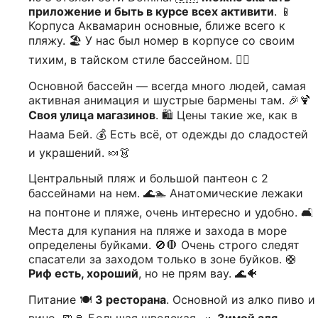
приложение и быть в курсе всех активити
. 📱
Корпуса Аквамарин основные, ближе всего к
пляжу. 🏖️ У нас был номер в корпусе со своим
тихим, в тайском стиле бассейном. 🏊‍♂️
Основной бассейн — всегда много людей, самая
активная анимация и шустрые бармены там. 🎉🍹
Своя улица магазинов
. 🛍️ Цены такие же, как в
Наама Бей. 💰 Есть всё, от одежды до сладостей
и украшений. 🍬👗
Центральный пляж и большой пантеон с 2
бассейнами на нем. 🌊🏊 Анатомические лежаки
на понтоне и пляже, очень интересно и удобно. 🛋️
Места для купания на пляже и захода в море
определены буйками. 🚫🛑 Очень строго следят
спасатели за заходом только в зоне буйков. 🛟
Риф есть, хороший
, но не прям вау. 🌊🐠
Питание 🍽️
3 ресторана
. Основной из алко пиво и
вино. 🍺🍷 Большая шведская. 🥗
Зимой аля-