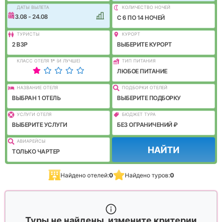
ДАТЫ ВЫЛЕТА
КОЛИЧЕСТВО НОЧЕЙ
13.08 - 24.08
C 6 ПО 14 НОЧЕЙ
ТУРИСТЫ
КУРОРТ
2 ВЗР
ВЫБЕРИТЕ КУРОРТ
КЛАСС ОТЕЛЯ
1
*
(И ЛУЧШЕ)
ТИП ПИТАНИЯ
ЛЮБОЕ ПИТАНИЕ
НАЗВАНИЕ ОТЕЛЯ
ПОДБОРКИ ОТЕЛЕЙ
ВЫБРАН 1 ОТЕЛЬ
ВЫБЕРИТЕ ПОДБОРКУ
УСЛУГИ ОТЕЛЯ
БЮДЖЕТ ТУРА
ВЫБЕРИТЕ УСЛУГИ
БЕЗ ОГРАНИЧЕНИЙ ₽
АВИАРЕЙСЫ
НАЙТИ
ТОЛЬКО ЧАРТЕР
Найдено отелей:
0
Найдено туров:
0
Туры не найдены, измените критерии