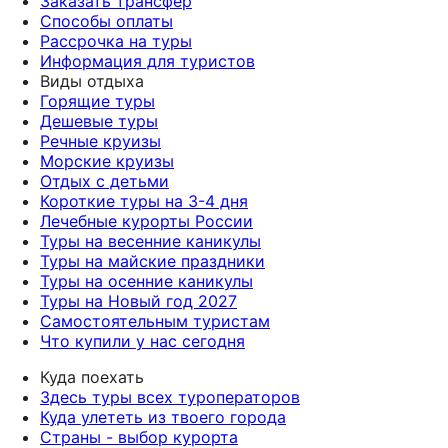
Заказать трансфер
Способы оплаты
Рассрочка на туры
Информация для туристов
Виды отдыха
Горящие туры
Дешевые туры
Речные круизы
Морские круизы
Отдых с детьми
Короткие туры на 3-4 дня
Лечебные курорты России
Туры на весенние каникулы
Туры на майские праздники
Туры на осенние каникулы
Туры на Новый год 2027
Самостоятельным туристам
Что купили у нас сегодня
Куда поехать
Здесь туры всех туроператоров
Куда улететь из твоего города
Страны - выбор курорта