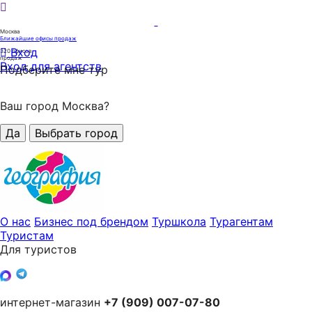
Москва
Ближайшие офисы продаж
Вход
320
офисов
продаж
Вход для агентств
Подберите мне тур
Ваш город Москва?
Да
Выбрать город
О нас
Бизнес под брендом
Туршкола
Турагентам
Туристам
Для туристов
интернет-магазин
+7 (909) 007-07-80