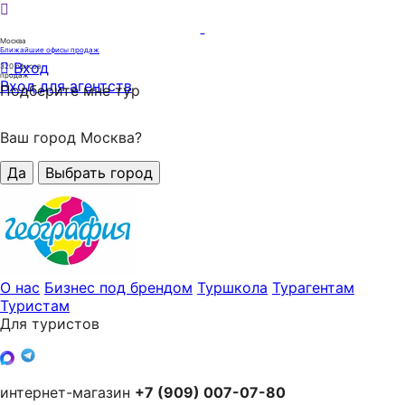
Москва
Ближайшие офисы продаж
Вход
320
офисов
продаж
Вход для агентств
Подберите мне тур
Ваш город Москва?
Да
Выбрать город
О нас
Бизнес под брендом
Туршкола
Турагентам
Туристам
Для туристов
интернет-магазин
+7 (909) 007-07-80