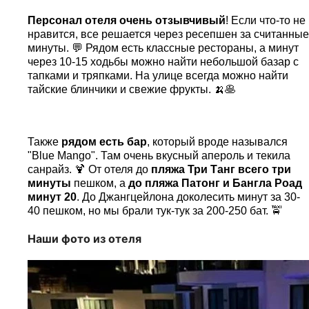
Персонал отеля очень отзывчивый
! Если что-то не
нравится, все решается через ресепшен за считанные
минуты. 💬 Рядом есть классные рестораны, а минут
через 10-15 ходьбы можно найти небольшой базар с
тапками и тряпками. На улице всегда можно найти
тайские блинчики и свежие фрукты. 🍌🥞
Также
рядом есть бар
, который вроде назывался
"Blue Mango". Там очень вкусный апероль и текила
санрайз. 🍹 От отеля до
пляжа Три Танг всего три
минуты
пешком, а
до пляжа Патонг и Бангла Роад
минут 20
. До Джангцейлона доколесить минут за 30-
40 пешком, но мы брали тук-тук за 200-250 бат. 🚖
Наши фото из отеля