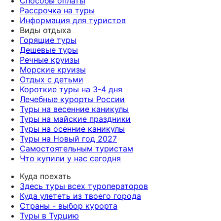
Способы оплаты
Рассрочка на туры
Информация для туристов
Виды отдыха
Горящие туры
Дешевые туры
Речные круизы
Морские круизы
Отдых с детьми
Короткие туры на 3-4 дня
Лечебные курорты России
Туры на весенние каникулы
Туры на майские праздники
Туры на осенние каникулы
Туры на Новый год 2027
Самостоятельным туристам
Что купили у нас сегодня
Куда поехать
Здесь туры всех туроператоров
Куда улететь из твоего города
Страны - выбор курорта
Туры в Турцию