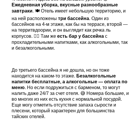
Ежедневная уборка, вкусные разнообразные
завтраки
. 🍽️ Отель имеет небольшую территорию, и
на ней расположены
три бассейна
. Один из
бассейнов на 4-м этаже, как бы на террасе, второй —
на территвдо
ории, и он выглядит как речка
ль
корпусов. 🏊‍♂️ Там же
есть бар у бассейна
с
прохладительными напитками, как алкогольными, так
и безалкогольными.
До третьего бассейна я не дошла, но он тоже
находится на каком-то этаже.
Безалкогольные
напитки бесплатные, а алкогольные — оплата по
меню
. Но если подружиться с барменом, то могут
налить даже 24/7 за счет отеля. 😅 Номера большие, и
во многих из них есть кухня с нормальной посудой.
Еще могу отметить отсутствие запаха сырости и
плесени, который характерен для большинства
тайских отелей.