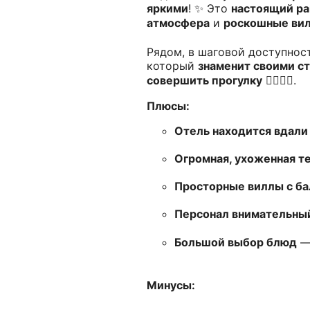
яркими
! ✨ Это
настоящий ра
атмосфера
и
роскошные вил
Рядом, в шаговой доступнос
который
знаменит своими с
совершить прогулку
🚶‍♀️🚶‍♂️.
Плюсы:
Отель находится вдали
Огромная, ухоженная т
Просторные виллы с б
Персонал внимательны
Большой выбор блюд
—
Минусы: