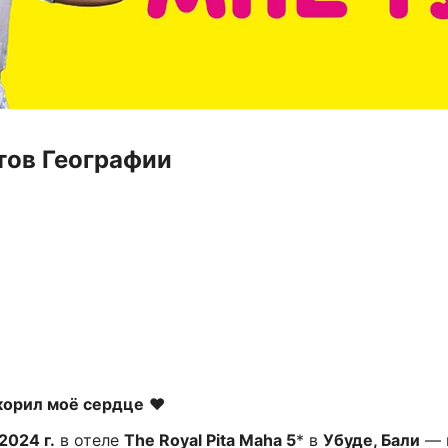
тов Географии
корил моё сердце
❤️
2024 г.
в отеле
The Royal Pita Maha 5
* в
Убуде, Бали
— 