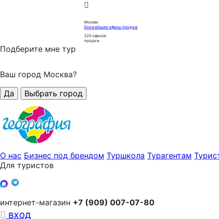
Москва
Ближайшие офисы продаж
320
офисов
продаж
Подберите мне тур
Ваш город Москва?
Да
Выбрать город
О нас
Бизнес под брендом
Туршкола
Турагентам
Турис
Для туристов
интернет-магазин
+7 (909) 007-07-80
вход