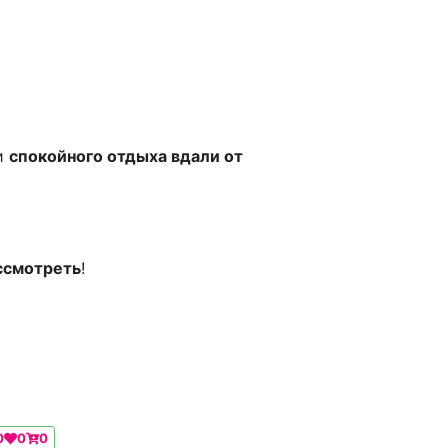
и
спокойного отдыха вдали от
ссмотреть
!
0
0
0