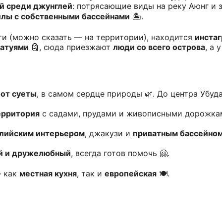
й среди джунглей
: потрясающие виды на реку Аюнг и 
лы с собственными бассейнами
🏝️.
ти (можно сказать — на территории), находится
инста
татуями
🗿, сюда приезжают
люди со всего острова
, а 
 от суеты
, в самом сердце природы 🌿. До центра Убу
ерритория
с садами, прудами и живописными дорожкам
алийским интерьером
, джакузи и
приватным бассейно
й и дружелюбный
, всегда готов помочь 🤗.
 как
местная кухня
, так и
европейская
🍽️.