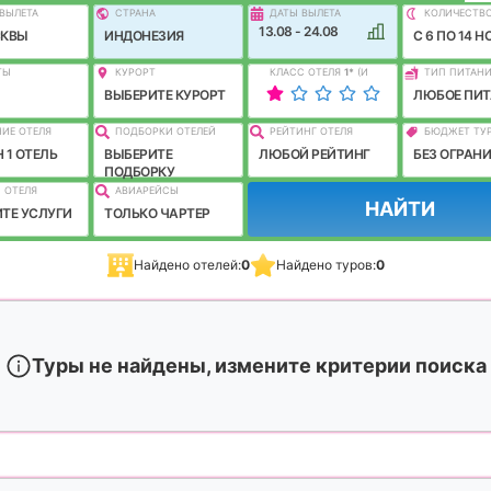
ВЫЛEТА
СТРАНА
ДАТЫ ВЫЛЕТА
КОЛИЧЕСТВ
13.08 - 24.08
СКВЫ
ИНДОНЕЗИЯ
C 6 ПО 14 Н
ТЫ
КУРОРТ
КЛАСС ОТЕЛЯ
1
*
(И
ТИП ПИТАН
ЛУЧШЕ)
ВЫБЕРИТЕ КУРОРТ
ЛЮБОЕ ПИТ
ИЕ ОТЕЛЯ
ПОДБОРКИ ОТЕЛЕЙ
РЕЙТИНГ ОТЕЛЯ
БЮДЖЕТ ТУ
 1 ОТЕЛЬ
ВЫБЕРИТЕ
ЛЮБОЙ РЕЙТИНГ
БЕЗ ОГРАН
ПОДБОРКУ
 ОТЕЛЯ
АВИАРЕЙСЫ
НАЙТИ
ТЕ УСЛУГИ
ТОЛЬКО ЧАРТЕР
Найдено отелей:
0
Найдено туров:
0
Туры не найдены, измените критерии поиска