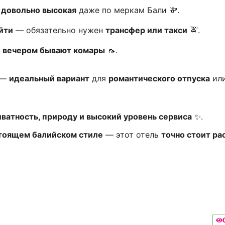
 довольно высокая
даже по меркам Бали 💸.
йти
— обязательно нужен
трансфер или такси
🚖.
—
вечером бывают комары
🦟.
—
идеальный вариант
для
романтического отпуска
ил
ватность, природу и высокий уровень сервиса
✨.
стоящем балийском стиле
— этот отель
точно стоит ра