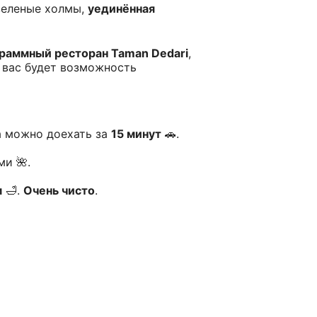
зеленые холмы,
уединённая
граммный ресторан Taman Dedari
,
у вас будет возможность
да можно доехать за
15 минут
🚗.
и 🌺.
м
🛁.
Очень чисто
.