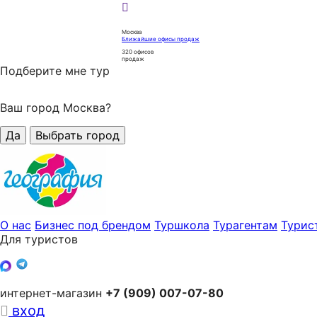
Москва
Ближайшие офисы продаж
320
офисов
продаж
Подберите мне тур
Ваш город Москва?
Да
Выбрать город
О нас
Бизнес под брендом
Туршкола
Турагентам
Турис
Для туристов
интернет-магазин
+7 (909) 007-07-80
вход