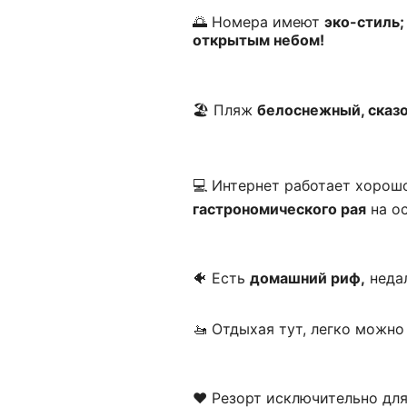
🌅 Номера имеют
эко-стиль;
открытым небом!
🏖️ Пляж
белоснежный, сказ
💻 Интернет работает хорошо
гастрономического рая
на ос
🐠 Есть
домашний риф,
недал
🚤 Отдыхая тут, легко можно
❤️ Резорт исключительно дл