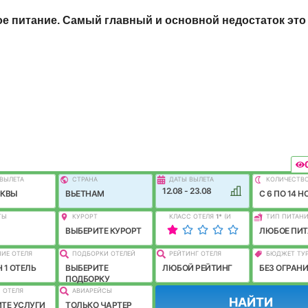
е питание. Самый главный и основной недостаток это
ВЫЛEТА
СТРАНА
ДАТЫ ВЫЛЕТА
КОЛИЧЕСТВ
12.08 - 23.08
СКВЫ
ВЬЕТНАМ
C 6 ПО 14 Н
ТЫ
КУРОРТ
КЛАСС ОТЕЛЯ
1
*
(И
ТИП ПИТАН
ЛУЧШЕ)
ВЫБЕРИТЕ КУРОРТ
ЛЮБОЕ ПИТ
ИЕ ОТЕЛЯ
ПОДБОРКИ ОТЕЛЕЙ
РЕЙТИНГ ОТЕЛЯ
БЮДЖЕТ ТУ
 1 ОТЕЛЬ
ВЫБЕРИТЕ
ЛЮБОЙ РЕЙТИНГ
БЕЗ ОГРАН
ПОДБОРКУ
 ОТЕЛЯ
АВИАРЕЙСЫ
НАЙТИ
ТЕ УСЛУГИ
ТОЛЬКО ЧАРТЕР