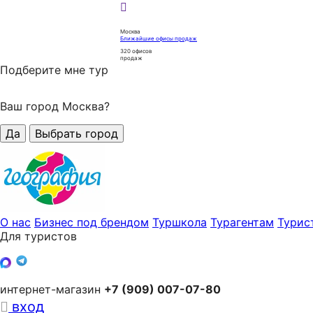
Москва
Ближайшие офисы продаж
320
офисов
продаж
Подберите мне тур
Ваш город Москва?
Да
Выбрать город
О нас
Бизнес под брендом
Туршкола
Турагентам
Турис
Для туристов
интернет-магазин
+7 (909) 007-07-80
вход