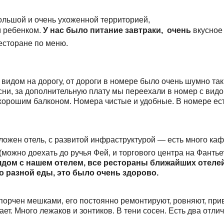
ольшой и очень ухоженной территорией,
м ребенком.
У нас было питание завтраки, очень
вкусное 
ресторане по меню.
 с видом на дорогу, от дороги в номере было очень шумно т
сни, за дополнительную плату мы переехали в номер с видо
хорошим балконом. Номера чистые и удобные. В номере ест
оложен отель, с развитой инфраструктурой — есть много ка
(можно доехать до ручья Фей, и торгового центра на Фантье
ядом с нашем отелем, все рестораны ближайших отелей
о разной еды, это было очень здорово.
порчен мешками, его постоянно ремонтируют, ровняют, прив
ает. Много лежаков и зонтиков. В тени сосен. Есть два отл