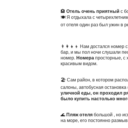
🏨
Отель очень приятный
с б
🍽️ Я отдыхала с четырехлетни
от отеля один раз был ужин в 
👨‍👩‍👧‍👦 Нам достался номер
бар, и мы пол ночи слушали пе
номер.
Номера
просторные, с 
красивым видом.
🏖️ Сам район, в котором расп
салоны, автобусная остановка 
уличной еды, он проходил р
было купить настолько мног
🌊
Пляж отеля
большой , но ис
на море, его постоянно размыв