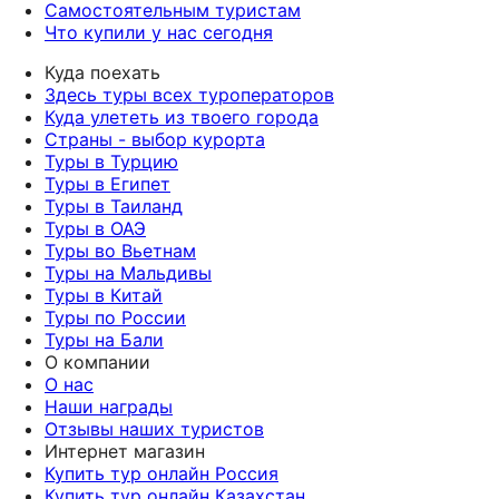
Самостоятельным туристам
Что купили у нас сегодня
Куда поехать
Здесь туры всех туроператоров
Куда улететь из твоего города
Страны - выбор курорта
Туры в Турцию
Туры в Египет
Туры в Таиланд
Туры в ОАЭ
Туры во Вьетнам
Туры на Мальдивы
Туры в Китай
Туры по России
Туры на Бали
О компании
О нас
Наши награды
Отзывы наших туристов
Интернет магазин
Купить тур онлайн Россия
Купить тур онлайн Казахстан