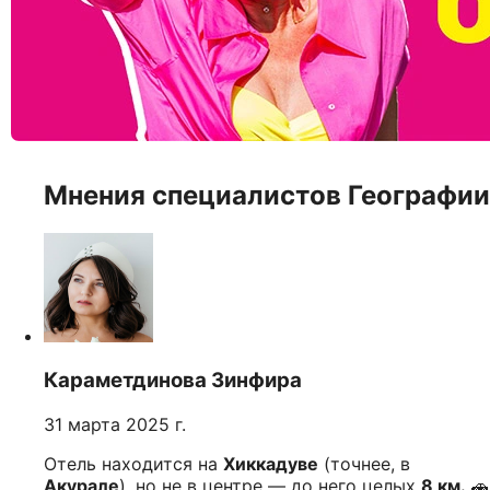
Мнения специалистов Географии
Караметдинова Зинфира
31 марта 2025 г.
Отель находится на
Хиккадуве
(точнее, в
Акурале
), но не в центре — до него целых
8 км.
🚗