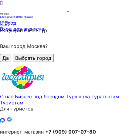
Москва
Ближайшие офисы продаж
Вход
320
офисов
продаж
Вход для агентств
Подберите мне тур
Ваш город Москва?
Да
Выбрать город
О нас
Бизнес под брендом
Туршкола
Турагентам
Туристам
Для туристов
интернет-магазин
+7 (909) 007-07-80