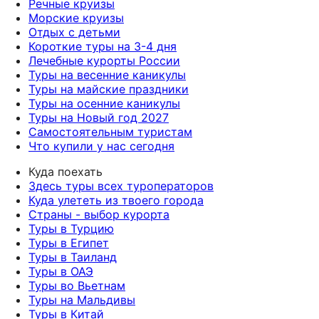
Речные круизы
Морские круизы
Отдых с детьми
Короткие туры на 3-4 дня
Лечебные курорты России
Туры на весенние каникулы
Туры на майские праздники
Туры на осенние каникулы
Туры на Новый год 2027
Самостоятельным туристам
Что купили у нас сегодня
Куда поехать
Здесь туры всех туроператоров
Куда улететь из твоего города
Страны - выбор курорта
Туры в Турцию
Туры в Египет
Туры в Таиланд
Туры в ОАЭ
Туры во Вьетнам
Туры на Мальдивы
Туры в Китай