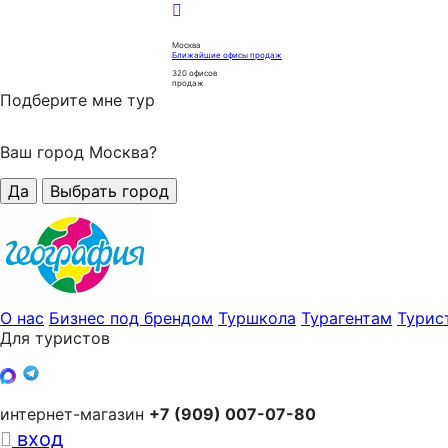
Москва
Ближайшие офисы продаж
320
офисов
продаж
Подберите мне тур
Ваш город Москва?
Да
Выбрать город
О нас
Бизнес под брендом
Туршкола
Турагентам
Турис
Для туристов
интернет-магазин
+7 (909) 007-07-80
вход