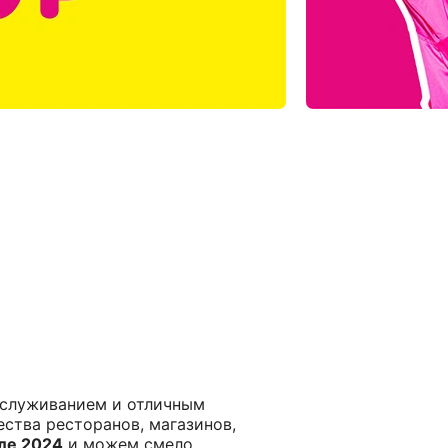
бслуживанием и отличным
ества ресторанов, магазинов,
ле 2024
и можем смело