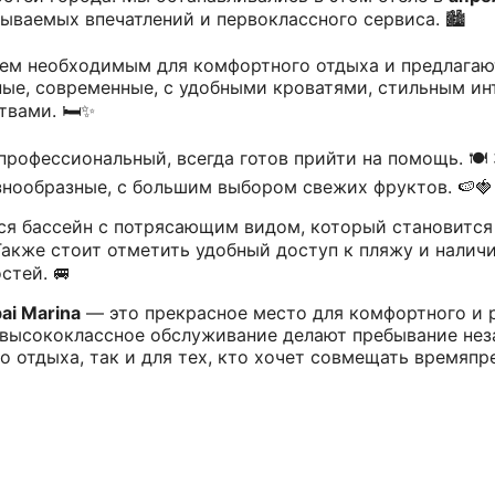
ываемых впечатлений и первоклассного сервиса. 🏙️
сем необходимым для комфортного отдыха и предлага
ые, современные, с удобными кроватями, стильным ин
вами. 🛏️✨
рофессиональный, всегда готов прийти на помощь. 🍽️
знообразные, с большим выбором свежих фруктов. 🍉🍓
ся бассейн с потрясающим видом, который становится
♂️ Также стоит отметить удобный доступ к пляжу и налич
стей. 🚐
bai Marina
— это прекрасное место для комфортного и 
 высококлассное обслуживание делают пребывание нез
го отдыха, так и для тех, кто хочет совмещать время