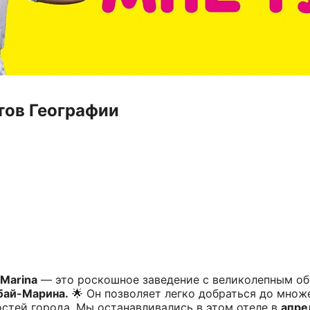
тов Географии
 Marina
— это роскошное заведение с великолепным о
бай-Марина.
🌟 Он позволяет легко добраться до множ
стей города. Мы останавливались в этом отеле в
апре