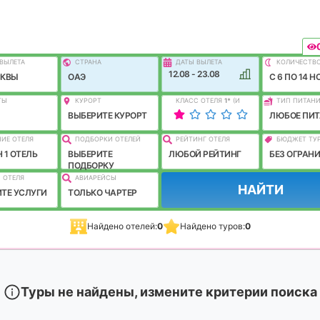
ВЫЛEТА
СТРАНА
ДАТЫ ВЫЛЕТА
КОЛИЧЕСТВ
12.08 - 23.08
СКВЫ
ОАЭ
C 6 ПО 14 Н
ТЫ
КУРОРТ
КЛАСС ОТЕЛЯ
1
*
(И
ТИП ПИТАН
ЛУЧШЕ)
ВЫБЕРИТЕ КУРОРТ
ЛЮБОЕ ПИТ
ИЕ ОТЕЛЯ
ПОДБОРКИ ОТЕЛЕЙ
РЕЙТИНГ ОТЕЛЯ
БЮДЖЕТ ТУ
 1 ОТЕЛЬ
ВЫБЕРИТЕ
ЛЮБОЙ РЕЙТИНГ
БЕЗ ОГРАН
ПОДБОРКУ
 ОТЕЛЯ
АВИАРЕЙСЫ
НАЙТИ
ТЕ УСЛУГИ
ТОЛЬКО ЧАРТЕР
Найдено отелей:
0
Найдено туров:
0
Туры не найдены, измените критерии поиска