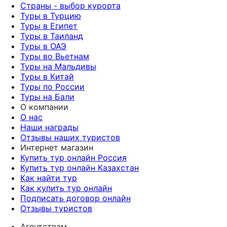
Страны - выбор курорта
Туры в Турцию
Туры в Египет
Туры в Таиланд
Туры в ОАЭ
Туры во Вьетнам
Туры на Мальдивы
Туры в Китай
Туры по России
Туры на Бали
О компании
О нас
Наши награды
Отзывы наших туристов
Интернет магазин
Купить тур онлайн Россия
Купить тур онлайн Казахстан
Как найти тур
Как купить тур онлайн
Подписать договор онлайн
Отзывы туристов
Агентствам