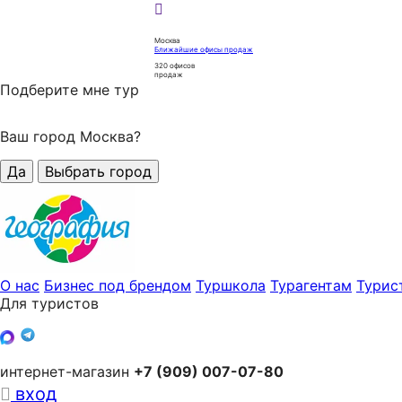
Москва
Ближайшие офисы продаж
320
офисов
продаж
Подберите мне тур
Ваш город Москва?
Да
Выбрать город
О нас
Бизнес под брендом
Туршкола
Турагентам
Турис
Для туристов
интернет-магазин
+7 (909) 007-07-80
вход