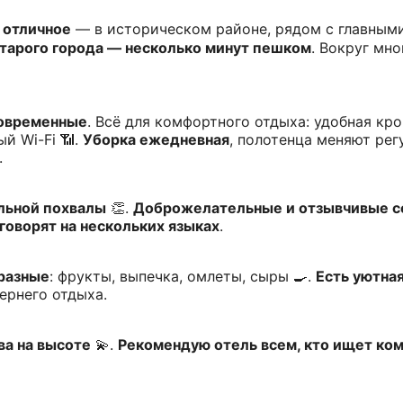
 отличное
— в историческом районе, рядом с главным
тарого города — несколько минут пешком
. Вокруг мн
современные
. Всё для комфортного отдыха: удобная кро
й Wi-Fi 📶.
Уборка ежедневная
, полотенца меняют рег
.
льной похвалы
👏.
Доброжелательные и отзывчивые с
говорят на нескольких языках
.
бразные
: фрукты, выпечка, омлеты, сыры 🍳.
Есть уютная
ернего отдыха.
ва на высоте
💫.
Рекомендую отель всем, кто ищет ком