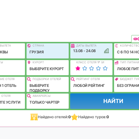
ВЫЛEТА
СТРАНА
ДАТЫ ВЫЛЕТА
КОЛИЧЕСТВ
13.08 - 24.08
СКВЫ
ГРУЗИЯ
C 6 ПО 14 Н
ТЫ
КУРОРТ
КЛАСС ОТЕЛЯ
1
*
(И
ТИП ПИТАН
ЛУЧШЕ)
ВЫБЕРИТЕ КУРОРТ
ЛЮБОЕ ПИТ
ИЕ ОТЕЛЯ
ПОДБОРКИ ОТЕЛЕЙ
РЕЙТИНГ ОТЕЛЯ
БЮДЖЕТ ТУ
 1 ОТЕЛЬ
ВЫБЕРИТЕ
ЛЮБОЙ РЕЙТИНГ
БЕЗ ОГРАН
ПОДБОРКУ
 ОТЕЛЯ
АВИАРЕЙСЫ
НАЙТИ
ТЕ УСЛУГИ
ТОЛЬКО ЧАРТЕР
Найдено отелей:
0
Найдено туров:
0