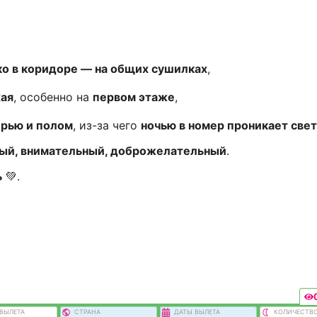
о в коридоре — на общих сушилках
,
хая
, особенно на
первом этаже
,
рью и полом
, из-за чего
ночью в номер проникает свет
ый, внимательный, доброжелательный
.
ь
💚.
ВЫЛEТА
СТРАНА
ДАТЫ ВЫЛЕТА
КОЛИЧЕСТВ