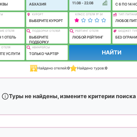
11.08 - 22.08
СКВЫ
АБХАЗИЯ
C 6 ПО 14 Н
ТЫ
КУРОРТ
КЛАСС ОТЕЛЯ
1
*
(И
ТИП ПИТАН
ЛУЧШЕ)
ВЫБЕРИТЕ КУРОРТ
ЛЮБОЕ ПИТ
ИЕ ОТЕЛЯ
ПОДБОРКИ ОТЕЛЕЙ
РЕЙТИНГ ОТЕЛЯ
БЮДЖЕТ ТУ
 1 ОТЕЛЬ
ВЫБЕРИТЕ
ЛЮБОЙ РЕЙТИНГ
БЕЗ ОГРАН
ПОДБОРКУ
 ОТЕЛЯ
АВИАРЕЙСЫ
НАЙТИ
ТЕ УСЛУГИ
ТОЛЬКО ЧАРТЕР
Найдено отелей:
0
Найдено туров:
0
Туры не найдены, измените критерии поиска