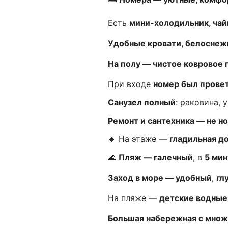
Есть
мини-холодильник, чай
Удобные кровати, белоснеж
На полу — чистое ковровое
При входе
номер был прове
Санузел полный
: раковина, 
Ремонт и сантехника — не н
🔹 На этаже —
гладильная д
🌊
Пляж — галечный
, в
5 мин
Заход в море — удобный
,
гл
На пляже —
детские водные
Большая набережная с мно