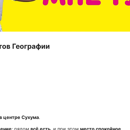
тов Географии
в центре Сухума
.
жение
: рядом
всё есть
, и при этом
место спокойное
.