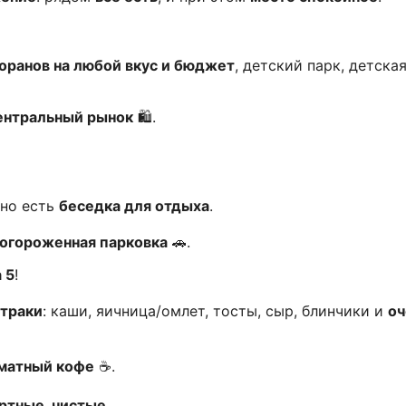
торанов на любой вкус и бюджет
, детский парк, детска
ентральный рынок
🛍️.
 но есть
беседка для отдыха
.
огороженная парковка
🚗.
 5
!
траки
: каши, яичница/омлет, тосты, сыр, блинчики и
оч
оматный кофе
☕️.
ртные, чистые
.