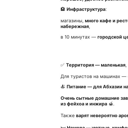
🏨
Инфраструктура
:
магазины,
много кафе и рес
набережная
,
в 10 минутах —
городской ц
✅
Территория — маленькая
,
Для туристов на машинах —
🍝
Питание — для Абхазии на
Очень сытные домашние зав
из фейхоа и инжира
🍯.
Также
варят невероятно ар
🛏️
Номера — уютные, комфо