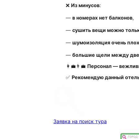
❌
Из минусов
:
—
в номерах нет балконов
,
—
сушить вещи можно тольк
—
шумоизоляция очень пло
—
большие щели между две
👩💼👨💼
Персонал — вежлив
✅
Рекомендую данный отел
Заявка на поиск тура
ГОРОД 