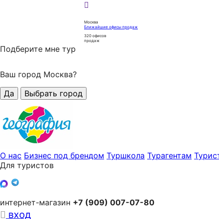
Москва
Ближайшие офисы продаж
320
офисов
продаж
Подберите мне тур
Ваш город Москва?
Да
Выбрать город
О нас
Бизнес под брендом
Туршкола
Турагентам
Турис
Для туристов
интернет-магазин
+7 (909) 007-07-80
вход