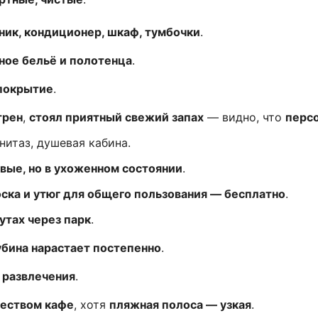
ник, кондиционер, шкаф, тумбочки
.
ное бельё и полотенца
.
 покрытие
.
трен
,
стоял приятный свежий запах
— видно, что
персо
унитаз, душевая кабина.
овые, но в ухоженном состоянии
.
оска и утюг для общего пользования — бесплатно
.
утах через парк
.
убина нарастает постепенно
.
 развлечения
.
жеством кафе
, хотя
пляжная полоса — узкая
.