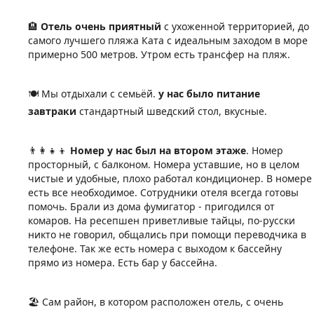
Отель очень приятный
с ухоженной территорией, до
🏨
самого лучшего пляжа Ката с идеальным заходом в море
примерно 500 метров. Утром есть трансфер на пляж.
️ Мы отдыхали с семьёй.
у нас было питание
🍽
завтраки
стандартный шведский стол, вкусные.
Номер у нас был на втором этаже
. Номер
👨
👩
👧
👦
просторный, с балконом. Номера уставшие, но в целом
чистые и удобные, плохо работал кондиционер. В номере
есть все необходимое. Сотрудники отеля всегда готовы
помочь. Брали из дома фумигатор - пригодился от
комаров. На ресепшен приветливые тайцы, по-русски
никто не говорил, общались при помощи переводчика в
телефоне.
Так же есть номера с выходом к бассейну
прямо из номера. Есть бар у бассейна.
️ Сам район, в котором расположен отель, с очень
🏖