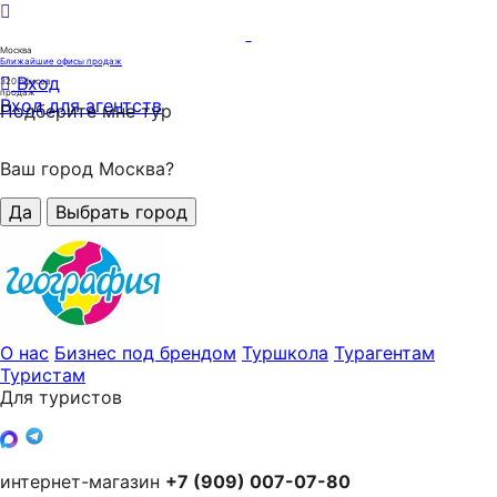
Москва
Ближайшие офисы продаж
Вход
320
офисов
продаж
Вход для агентств
Подберите мне тур
Ваш город Москва?
Да
Выбрать город
О нас
Бизнес под брендом
Туршкола
Турагентам
Туристам
Для туристов
интернет-магазин
+7 (909) 007-07-80