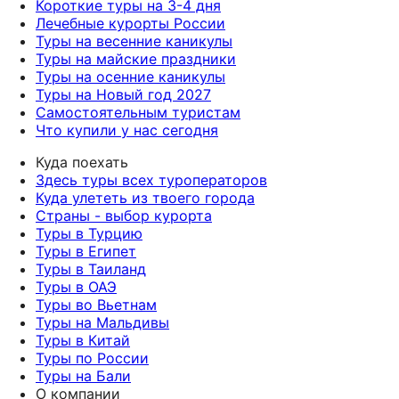
Короткие туры на 3-4 дня
Лечебные курорты России
Туры на весенние каникулы
Туры на майские праздники
Туры на осенние каникулы
Туры на Новый год 2027
Самостоятельным туристам
Что купили у нас сегодня
Куда поехать
Здесь туры всех туроператоров
Куда улететь из твоего города
Страны - выбор курорта
Туры в Турцию
Туры в Египет
Туры в Таиланд
Туры в ОАЭ
Туры во Вьетнам
Туры на Мальдивы
Туры в Китай
Туры по России
Туры на Бали
О компании