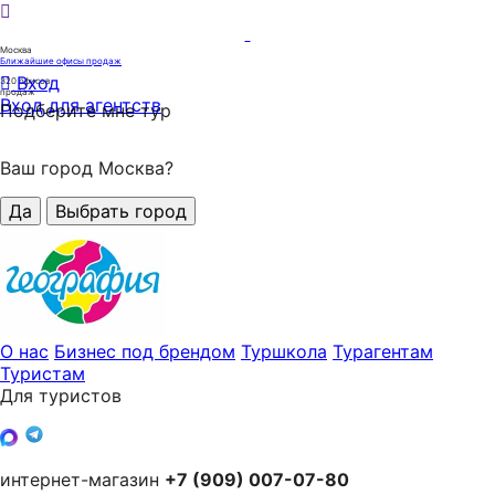
Москва
Ближайшие офисы продаж
Вход
320
офисов
продаж
Вход для агентств
Подберите мне тур
Ваш город Москва?
Да
Выбрать город
О нас
Бизнес под брендом
Туршкола
Турагентам
Туристам
Для туристов
интернет-магазин
+7 (909) 007-07-80