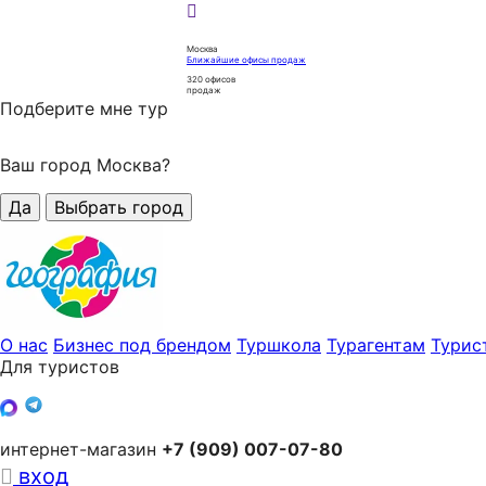
Москва
Ближайшие офисы продаж
320
офисов
продаж
Подберите мне тур
Ваш город Москва?
Да
Выбрать город
О нас
Бизнес под брендом
Туршкола
Турагентам
Турис
Для туристов
интернет-магазин
+7 (909) 007-07-80
вход