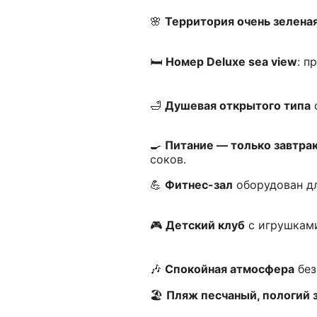
🌸
Территория очень зелена
🛏️
Номер Deluxe sea view
: п
🛁
Душевая открытого типа
с
🍳
Питание — только завтра
соков.
💪
Фитнес-зал
оборудован дл
🎮
Детский клуб
с игрушками
🎶
Спокойная атмосфера
без
🏖️
Пляж песчаный, пологий 