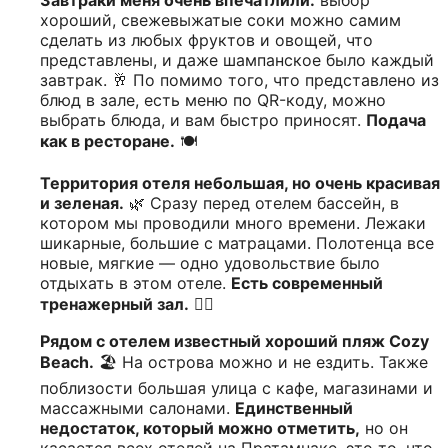
хороший, свежевыжатые соки можно самим
сделать из любых фруктов и овощей, что
представлены, и даже шампанское было каждый
завтрак. 🥂 По помимо того, что представлено из
блюд в зале, есть меню по QR-коду, можно
выбрать блюда, и вам быстро приносят.
Подача
как в ресторане.
🍽️
Территория отеля небольшая, но очень красивая
и зеленая.
🌿 Сразу перед отелем бассейн, в
котором мы проводили много времени. Лежаки
шикарные, большие с матрацами. Полотенца все
новые, мягкие — одно удовольствие было
отдыхать в этом отеле.
Есть современный
тренажерный зал.
🏋️‍♂️
Рядом с отелем известный хороший пляж Cozy
Beach.
🏖️ На острова можно и не ездить. Также
поблизости большая улица с кафе, магазинами и
массажными салонами.
Единственный
недостаток, который можно отметить,
но он
касается всех отелей на Пратамнаке, это то, что