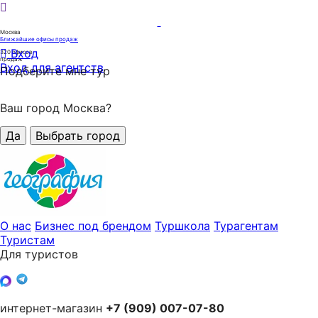
Москва
Ближайшие офисы продаж
Вход
320
офисов
продаж
Вход для агентств
Подберите мне тур
Ваш город Москва?
Да
Выбрать город
О нас
Бизнес под брендом
Туршкола
Турагентам
Туристам
Для туристов
интернет-магазин
+7 (909) 007-07-80