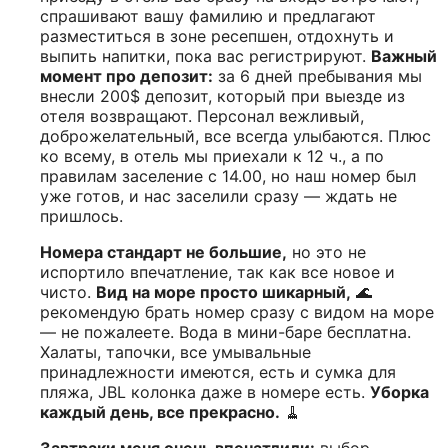
спрашивают вашу фамилию и предлагают
разместиться в зоне ресепшен, отдохнуть и
выпить напитки, пока вас регистрируют.
Важный
момент про депозит:
за 6 дней пребывания мы
внесли 200$ депозит, который при выезде из
отеля возвращают. Персонал вежливый,
доброжелательный, все всегда улыбаются. Плюс
ко всему, в отель мы приехали к 12 ч., а по
правилам заселение с 14.00, но наш номер был
уже готов, и нас заселили сразу — ждать не
пришлось.
Номера стандарт не большие,
но это не
испортило впечатление, так как все новое и
чисто.
Вид на море просто шикарный,
🌊
рекомендую брать номер сразу с видом на море
— не пожалеете. Вода в мини-баре бесплатна.
Халаты, тапочки, все умывальные
принадлежности имеются, есть и сумка для
пляжа, JBL колонка даже в номере есть.
Уборка
каждый день, все прекрасно.
🧹
Завтраки меня очень впечатлили:
выбор