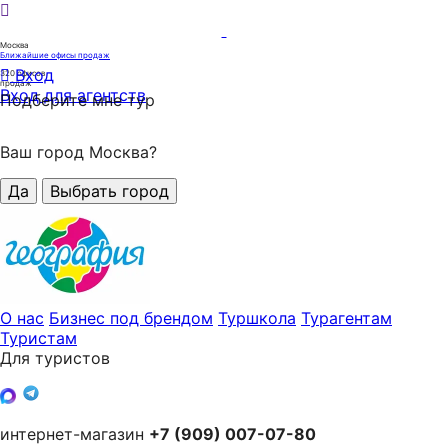
Москва
Ближайшие офисы продаж
Вход
320
офисов
продаж
Вход для агентств
Подберите мне тур
Ваш город Москва?
Да
Выбрать город
О нас
Бизнес под брендом
Туршкола
Турагентам
Туристам
Для туристов
интернет-магазин
+7 (909) 007-07-80