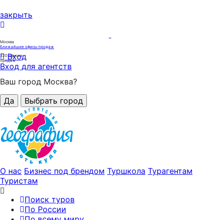
закрыть
Москва
Ближайшие офисы продаж
Вход
320
офисов
продаж
Вход для агентств
Ваш город Москва?
Да
Выбрать город
О нас
Бизнес под брендом
Туршкола
Турагентам
Туристам
Поиск туров
По России
По всему миру