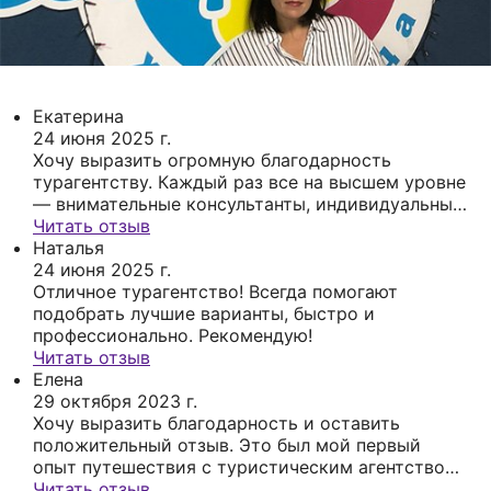
Екатерина
24 июня 2025 г.
Хочу выразить огромную благодарность
турагентству. Каждый раз все на высшем уровне
— внимательные консультанты, индивидуальный
подход и отличные предложения. Туры не
Читать отзыв
первый год беру именно здесь Последний мой
Наталья
тур был в Карелию — всё прошло просто
24 июня 2025 г.
замечательно: комфортный транспорт,
Отличное турагентство! Всегда помогают
интересная программа и отличная организация.
подобрать лучшие варианты, быстро и
Благодаря этому агентству путешествия
профессионально. Рекомендую!
становятся настоящим удовольствием.
Читать отзыв
Рекомендую всем, кто ценит качество и
Елена
надежность!
29 октября 2023 г.
Хочу выразить благодарность и оставить
положительный отзыв. Это был мой первый
опыт путешествия с туристическим агентством
География и я осталась очень довольна.
Читать отзыв