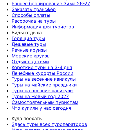
Море чистое, рядом плавают рыбки, виды
красоты- то вам сюда, отель находиться в очень
Раннее бронирование Зима 26-27
завораживают! Питание на уровне,
красивом месте, большая зелёная территория,
Заказать трансфер
разнообразное, включая и традиционные
широкий песчаный пляж вдоль пальмы,
Способы оплаты
турецкие блюда, которые готовят при тебе. В
отличный персонал, готовый в любое время вам
Рассрочка на туры
общем, хочется искренне рекомендовать! Буду
помочь. Вообщем, уже хочется на Шри-Ланку.
Информация для туристов
обращаться ещё!
Спасибо большое География тур !
Виды отдыха
Горящие туры
Дешевые туры
Речные круизы
Морские круизы
Отдых с детьми
Короткие туры на 3-4 дня
Лечебные курорты России
Туры на весенние каникулы
Туры на майские праздники
Туры на осенние каникулы
Туры на Новый год 2027
Самостоятельным туристам
Что купили у нас сегодня
Куда поехать
Здесь туры всех туроператоров
Куда улететь из твоего города