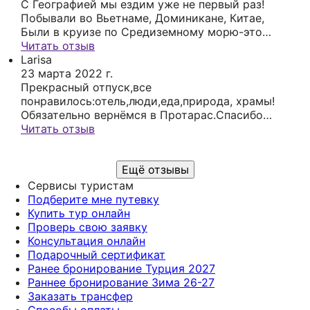
меня полностью устроили) В итоге отдых
С Географией мы ездим уже не первый раз!
прошел отлично) Уже планируем с Александром
Побывали во Вьетнаме, Доминикане, Китае,
(менеджер Географии) мой отпуск на
Были в круизе по Средиземному морю-это
следующий год.
Португалия, Италия, Франция, Испания) и по
Читать отзыв
России тоже помогали найти апартаменты ! Все
Larisa
самые приятные моменты связаны с
23 марта 2022 г.
путешествиями, а значит и с Географией)
Прекрасный отпуск,все
Хочется от всей души поблагодарить Ольгу за ее
понравилось:отель,люди,еда,природа, храмы!
чуткость, профессионализм, и очень большое
Обязательно вернёмся в Протарас.Спасибо
терпение🤗 Так как я клиент с повышенным
Ольге за помощь и организацию нашей поездки
Читать отзыв
уровнем тревожности, задаю всегда 100500
вопросов. Я могу в любое время написать и
Ещё отзывы
знаю, что мне всегда ответят🙌🏻
Сервисы туристам
Подберите мне путевку
Купить тур онлайн
Проверь свою заявку
Консультация онлайн
Подарочный сертификат
Ранее бронирование Турция 2027
Раннее бронирование Зима 26-27
Заказать трансфер
Способы оплаты