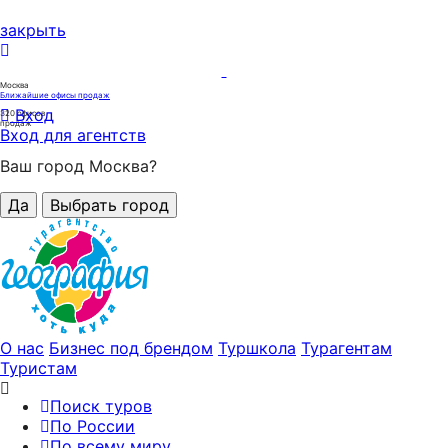
закрыть
Москва
Ближайшие офисы продаж
Вход
320
офисов
продаж
Вход для агентств
Ваш город Москва?
Да
Выбрать город
О нас
Бизнес под брендом
Туршкола
Турагентам
Туристам
Поиск туров
По России
По всему миру