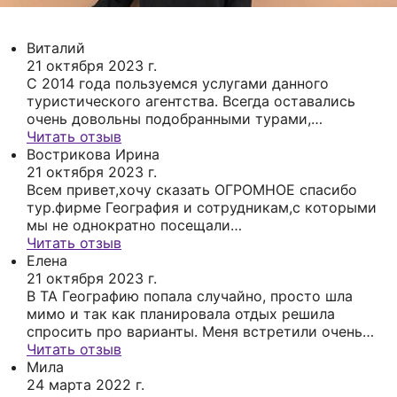
Виталий
21 октября 2023 г.
С 2014 года пользуемся услугами данного
туристического агентства. Всегда оставались
очень довольны подобранными турами,
сотрудники - профессионалы своего дела при
Читать отзыв
этом очень хорошие люди, всегда оставались на
Вострикова Ирина
связи и помогали решать возникшие проблемы
21 октября 2023 г.
внезависимости от того, в какую страну мы
Всем привет,хочу сказать ОГРОМНОЕ спасибо
отправлялись. Планируем и дальше
тур.фирме География и сотрудникам,с которыми
пользоваться услугами этого туристического
мы не однократно посещали
агенства.
Вьетнам,Турцию,Тайланд.Всегда быстрая
Читать отзыв
обратная связь,учитывают все
Елена
предпочиения,подбирают отели исходя из
21 октября 2023 г.
возможностей клиента,очень вежливые,всегда
В ТА Географию попала случайно, просто шла
интересуются все ли нас устраивает,когда мы
мимо и так как планировала отдых решила
уже находимся на отдыхе,а не так отправили и
спросить про варианты. Меня встретили очень
ладно.Мы очень довольны этой фирмой и
дружелюбно, очень подробно обо всем
Читать отзыв
ребятами,особенно Олесей и Сашей.Огромное
рассказали. Я решила что куда еще идти нет
Мила
им спасибо.Всем рекомендую,не пожалеете.
смысла , так как здесь специалисты по туризму
24 марта 2022 г.