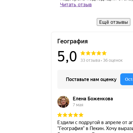
полностью довольны! Спасибо б
Читать отзыв
Ещё отзывы