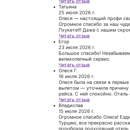
изменениям и пожеланиям. Б
Читать отзыв
лучшие варианты под наш бюд
Татьяна
предложила отличный отель и
25 июля 2026 г.
решала все вопросы. С таким
Олеся — настоящий профи сво
туроператором чувствуешь се
Огромное спасибо за наш чуд
безопасности даже за границ
Пхукете!!! Даже с нашим скр
всем знакомым!
бюджетом Олеся смогла подо
Читать отзыв
тур, за что ей отдельное спа
Егор
был максимально лояльным и
23 июля 2026 г.
С ней очень комфортно работа
Большое спасибо! Незабывае
связи, отвечает мгновенно и 
великолепный сервис.
каждую мелочь. Мы в восторг
Читать отзыв
обязательно вернемся за нов
Олеся Г.
путешествиями! Процветания 
16 июля 2026 г.
побольше благодарных клиент
Олеся была на связи в первые
вылетом — уточнила причину
рейса. С ней спокойно. Отель
чисто, вкусно, море волшебно
Читать отзыв
научился плавать. Рекомендую
Владислав
чтобы отдых прошёл спокойно
15 июля 2026 г.
— обращайтесь к Олесе из ту
Огромное спасибо Олесе! Езди
География.
Турцию, все прекрасно расска
подобрала подходящий отель,