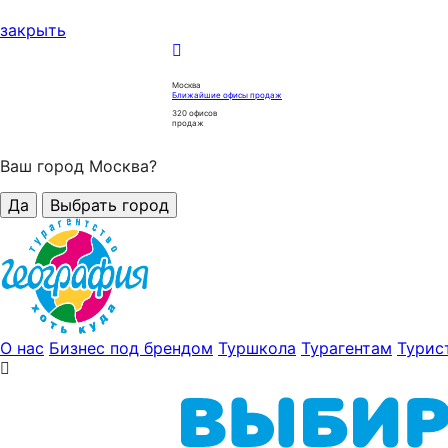
закрыть
Москва
Ближайшие офисы продаж
320
офисов
продаж
Ваш город Москва?
Да
Выбрать город
О нас
Бизнес под брендом
Туршкола
Турагентам
Турис