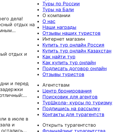
ыстро нашла
Туры по России
жет,
Туры на Бали
 оперативно
О компании
 ответственным
его дела!
О нас
бя в
есный отдых на
Наши награды
ей. Рекомендую
омным
Отзывы наших туристов
брать отличный
Интернет магазин
сибо — подход
Купить тур онлайн Россия
 внимательным.
Купить тур онлайн Казахстан
ть: всегда на
мый отдых и
Как найти тур
учитывает
Как купить тур онлайн
е и
Подписать договор онлайн
ыми
Отзывы туристов
вам и
ов!
 дни и перед
Агентствам
 задержки
Центр бронирования
 отличный:
Поисковик для агентов
е. Сын
ТурШкола- курсы по туризму
! Если хотите,
Подпишись на рассылку
 и без нервов
Контакты для турагентств
рагентства
ли в июле в
зала и
Открыть турагентство
 остались
Франчайзинг турагентства