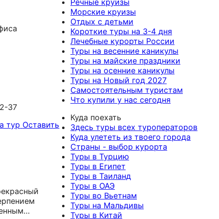
Речные круизы
Морские круизы
Отдых с детьми
фиса
Короткие туры на 3-4 дня
Лечебные курорты России
Туры на весенние каникулы
Туры на майские праздники
Туры на осенние каникулы
Туры на Новый год 2027
Самостоятельным туристам
Что купили у нас сегодня
12-37
Куда поехать
а тур
Оставить
Здесь туры всех туроператоров
Куда улететь из твоего города
Страны - выбор курорта
Туры в Турцию
Туры в Египет
Туры в Таиланд
Туры в ОАЭ
рекрасный
Туры во Вьетнам
терпением
Туры на Мальдивы
ленным
Туры в Китай