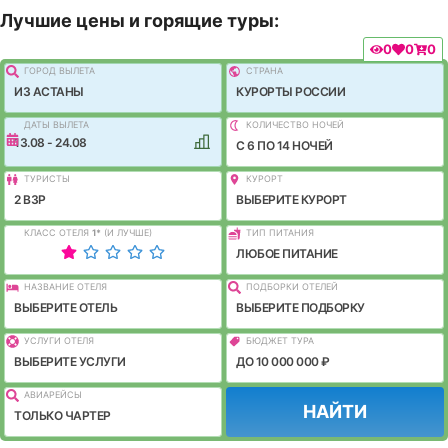
Лучшие цены и горящие туры:
0
0
0
ГОРОД ВЫЛEТА
СТРАНА
ИЗ АСТАНЫ
КУРОРТЫ РОССИИ
ДАТЫ ВЫЛЕТА
КОЛИЧЕСТВО НОЧЕЙ
13.08 - 24.08
C 6 ПО 14 НОЧЕЙ
ТУРИСТЫ
КУРОРТ
2 ВЗР
ВЫБЕРИТЕ КУРОРТ
КЛАСС ОТЕЛЯ
1
*
(И ЛУЧШЕ)
ТИП ПИТАНИЯ
ЛЮБОЕ ПИТАНИЕ
НАЗВАНИЕ ОТЕЛЯ
ПОДБОРКИ ОТЕЛЕЙ
ВЫБЕРИТЕ ОТЕЛЬ
ВЫБЕРИТЕ ПОДБОРКУ
УСЛУГИ ОТЕЛЯ
БЮДЖЕТ ТУРА
ВЫБЕРИТЕ УСЛУГИ
ДО 10 000 000 ₽
АВИАРЕЙСЫ
НАЙТИ
ТОЛЬКО ЧАРТЕР