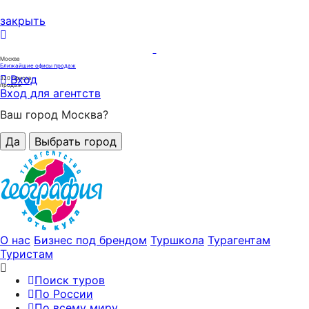
закрыть
Москва
Ближайшие офисы продаж
Вход
320
офисов
продаж
Вход для агентств
Ваш город Москва?
Да
Выбрать город
О нас
Бизнес под брендом
Туршкола
Турагентам
Туристам
Поиск туров
По России
По всему миру