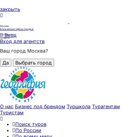
закрыть
Москва
Ближайшие офисы продаж
Вход
320
офисов
продаж
Вход для агентств
Ваш город Москва?
Да
Выбрать город
О нас
Бизнес под брендом
Туршкола
Турагентам
Туристам
Поиск туров
По России
По всему миру