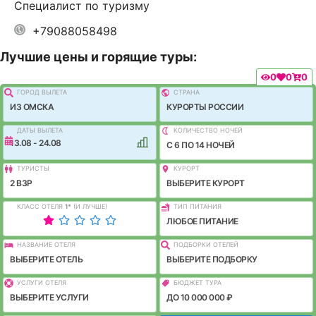
Специалист по туризму
+79088058498
Лучшие цены и горящие туры:
0
0
0
ГОРОД ВЫЛEТА
СТРАНА
ИЗ ОМСКА
КУРОРТЫ РОССИИ
ДАТЫ ВЫЛЕТА
КОЛИЧЕСТВО НОЧЕЙ
13.08 - 24.08
C 6 ПО 14 НОЧЕЙ
ТУРИСТЫ
КУРОРТ
2 ВЗР
ВЫБЕРИТЕ КУРОРТ
КЛАСС ОТЕЛЯ
1
*
(И ЛУЧШЕ)
ТИП ПИТАНИЯ
ЛЮБОЕ ПИТАНИЕ
НАЗВАНИЕ ОТЕЛЯ
ПОДБОРКИ ОТЕЛЕЙ
ВЫБЕРИТЕ ОТЕЛЬ
ВЫБЕРИТЕ ПОДБОРКУ
УСЛУГИ ОТЕЛЯ
БЮДЖЕТ ТУРА
ВЫБЕРИТЕ УСЛУГИ
ДО 10 000 000 ₽