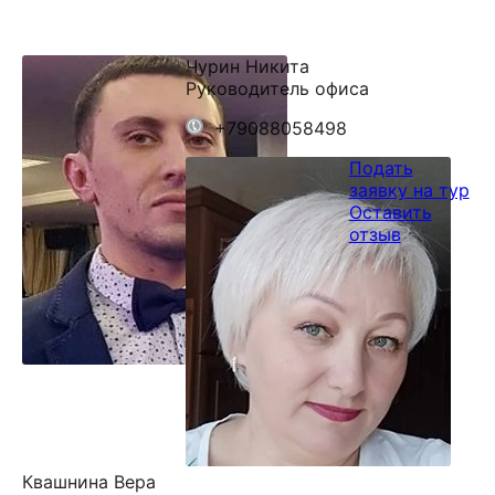
Чурин Никита
Руководитель офиса
+79088058498
Подать
заявку на тур
Оставить
отзыв
Квашнина Вера