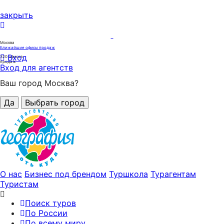
закрыть
Москва
Ближайшие офисы продаж
Вход
320
офисов
продаж
Вход для агентств
Ваш город Москва?
Да
Выбрать город
О нас
Бизнес под брендом
Туршкола
Турагентам
Туристам
Поиск туров
По России
По всему миру