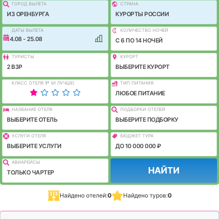
ГОРОД ВЫЛEТА
СТРАНА
ИЗ ОРЕНБУРГА
КУРОРТЫ РОССИИ
ДАТЫ ВЫЛЕТА
КОЛИЧЕСТВО НОЧЕЙ
14.08 - 25.08
C 6 ПО 14 НОЧЕЙ
ТУРИСТЫ
КУРОРТ
2 ВЗР
ВЫБЕРИТЕ КУРОРТ
КЛАСС ОТЕЛЯ
1
*
(И ЛУЧШЕ)
ТИП ПИТАНИЯ
ЛЮБОЕ ПИТАНИЕ
НАЗВАНИЕ ОТЕЛЯ
ПОДБОРКИ ОТЕЛЕЙ
ВЫБЕРИТЕ ОТЕЛЬ
ВЫБЕРИТЕ ПОДБОРКУ
УСЛУГИ ОТЕЛЯ
БЮДЖЕТ ТУРА
ВЫБЕРИТЕ УСЛУГИ
ДО 10 000 000 ₽
АВИАРЕЙСЫ
НАЙТИ
ТОЛЬКО ЧАРТЕР
Найдено отелей:
0
Найдено туров:
0