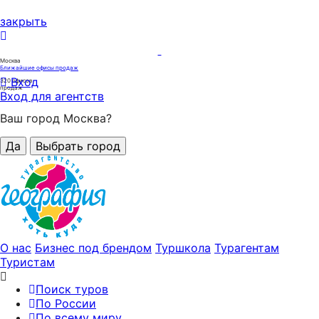
закрыть
Москва
Ближайшие офисы продаж
Вход
320
офисов
продаж
Вход для агентств
Ваш город Москва?
Да
Выбрать город
О нас
Бизнес под брендом
Туршкола
Турагентам
Туристам
Поиск туров
По России
По всему миру