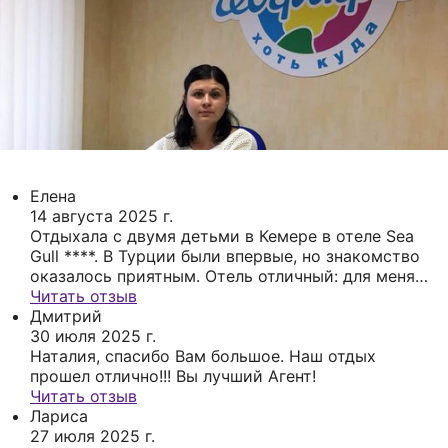
Елена
14 августа 2025 г.
Отдыхала с двумя детьми в Кемере в отеле Sea
Gull ****. В Турции были впервые, но знакомство
оказалось приятным. Отель отличный: для меня
самая главная достопримечательность - это то,
Читать отзыв
что из номера до моря 2 шага (первая линия) и
Дмитрий
само море там прекрасно. Питание
30 июля 2025 г.
разнообразное и вкусное: не все успели
Наталия, спасибо Вам большое. Наш отдых
попробовать за 9 дней. Много развлекательных
прошел отлично!!! Вы лучший Агент!
программ для детей и взрослых: аниматоры
Читать отзыв
молодцы. На территории есть бассейны: 2
Лариса
взрослых и 1 детский с горочкой, но нас
27 июля 2025 г.