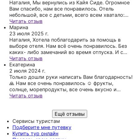
интересовало только море. Ранним утром
Наталия, Мы вернулись из Кайя Сиде. Огромное
видела, как проверяется вода в бассейнах.
Вам спасибо, нам все понравилось. Отель
Уборка номеров регулярная, сами номера
небольшой, все с детьми, всего всем хватало:
просторные. На территории отеля есть СПА,
еды, лежаков, солнца и тд. Номер у нас был
Читать отзыв
массаж делают хорошо, можно рекомендовать.
большой, но где то в низинка, плохо в номере
Марина
В целом все отлично. Пожалуй, единственный
брал интернет, но это не было минусом, когда то
23 июля 2025 г.
недостаток - это то, что вечером буквально
Наталия, Хотела поблагодарить за помощь в
от этого надо отдыхать. Спасибо!🌹🌹🌹🌹🌹
некуда выйти: небольшие улочки налево и
выборе отеля. Нам всё очень понравилось. Без
направо и все, молодежи будет скучновато, на
каких- либо замечаний во время отпуска. И с
мой взгляд. В целом отель стоит того, чтобы в
погодой повезло. Перелет прошел нормально.
Читать отзыв
него вернуться❤️ Наш помощник в выборе тура-
Уже прошло время и хочется повторить 😆 Так
Екатерина
Наталья Колесникова-попала в точку с
что спасибо большое 🙏🏻😍
2 июля 2024 г.
рекомендацией отеля, за что ей огромная
Только дошли руки написать Вам благодарность!
благодарность! Все своевременно по
🙏 Нам все очень понравилось ☺️ фрукты,
организации, всегда на связи. Спасибо!
солнце, морепродукты, все очень вкусно и
весело Отель отличный, месторасположение
Читать отзыв
классное, можно ходить на два пляжа, что очень
удобно 👌 был дождик через день примерно, но
Ещё отзывы
это нас не расстроило Спасибо!!!
Сервисы туристам
Подберите мне путевку
Купить тур онлайн