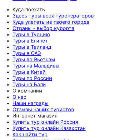
Куда поехать
Здесь туры всех туроператоров
Куда улететь из твоего города
Страны - выбор курорта
Туры в Турцию
Туры в Египет
Туры в Таиланд
Туры в ОАЭ
Туры во Вьетнам
Туры на Мальдивы
Туры в Китай
Туры по России
Туры на Бали
О компании
О нас
Наши награды
Отзывы наших туристов
Интернет магазин
Купить тур онлайн Россия
Купить тур онлайн Казахстан
Как найти тур