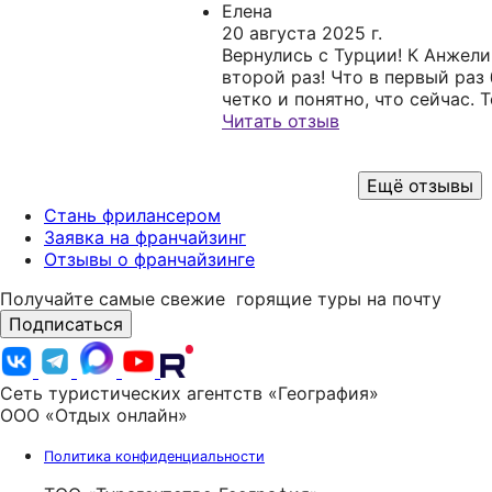
точно поняла, что именно мы 
Елена
первого варианта подобрала 
20 августа 2025 г.
предложила оптимальный, по
Вернулись с Турции! К Анжел
вылета-возврата, перелёт и у
второй раз! Что в первый раз
пожелания по авиакомпании. 
четко и понятно, что сейчас. 
протяжении бронирования, по
случае мы поставили ее в ра
Читать отзыв
документов, выяснения необ
лететь за неделю до отпуска и
деталей, Анжелика помогала, 
определенные даты. И Анжелик
Ещё отзывы
сопровождала нас. Даже с в
Подобрала тур в нужные нам д
чемодана для ручной клади п
что она не подведет! Спасибо!
Стань фрилансером
очень понравилось работать 
Заявка на франчайзинг
намерены и дальше пользоват
Отзывы о франчайзинге
этого агентства - такой забо
мы не встречали больше нигде
Получайте самые свежие
горящие туры на почту
Подписаться
Сеть туристических агентств «География»
ООО «Отдых онлайн»
Политика конфиденциальности