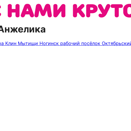
 Анжелика
ра
Клин
Мытищи
Ногинск
рабочий посёлок Октябрьск