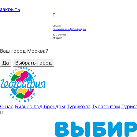
закрыть
Москва
Ближайшие офисы продаж
320
офисов
продаж
Ваш город Москва?
Да
Выбрать город
О нас
Бизнес под брендом
Туршкола
Турагентам
Турис