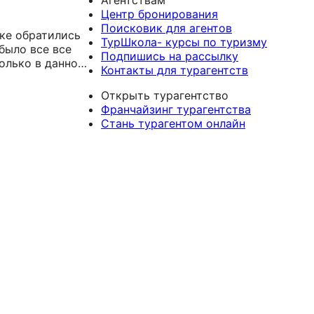
хотим, с
Рекомендую -
Рекомендую.
Центр бронирования
нужный отель,
это надежное
Поисковик для агентов
 времени
ике обратились
турагентство!
ТурШкола- курсы по туризму
чла наши
 было все все
Подпишись на рассылку
На всём
Только в данном
Контакты для турагентств
лучения
мки: решили
ходимых
 в
Открыть турагентство
подсказывала и
а все успела.
Франчайзинг турагентства
ыбором
аты. Мы знали,
Стань турагентом онлайн
омогла)) Нам
с Анжеликой,
ься услугами
ты и внимания
!