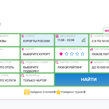
:
ВЫЛEТА
СТРАНА
ДАТЫ ВЫЛЕТА
КОЛИЧЕСТВ
11.08 - 22.08
СКВЫ
КУРОРТЫ РОССИИ
C 6 ПО 14 Н
ТЫ
КУРОРТ
КЛАСС ОТЕЛЯ
1
*
(И
ТИП ПИТАН
ЛУЧШЕ)
ВЫБЕРИТЕ КУРОРТ
ЛЮБОЕ ПИТ
ИЕ ОТЕЛЯ
ПОДБОРКИ ОТЕЛЕЙ
РЕЙТИНГ ОТЕЛЯ
БЮДЖЕТ ТУ
ТЕ ОТЕЛЬ
ВЫБЕРИТЕ
ЛЮБОЙ РЕЙТИНГ
ДО 10 000 0
ПОДБОРКУ
 ОТЕЛЯ
АВИАРЕЙСЫ
НАЙТИ
ТЕ УСЛУГИ
ТОЛЬКО ЧАРТЕР
Найдено отелей:
0
Найдено туров:
0