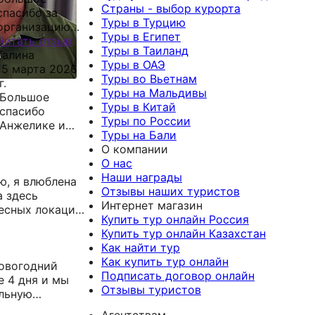
Страны - выбор курорта
спасибо за
Туры в Турцию
организацию
Туры в Египет
тура по Санкт-
Читать отзыв
Туры в Таиланд
Петербургу.
Галина
Туры в ОАЭ
Быстрый
15 марта 2026
Туры во Вьетнам
подбор и
г.
Туры на Мальдивы
оформление
Большое
Туры в Китай
договора.
спасибо
Туры по России
Консультации
Анжелике и
Туры на Бали
по транспорту
турагентству
О компании
и по туру.
География за
О нас
Замечательные
подбор тура и
Наши награды
ю, я влюблена
экскурсии,
отдых во
Отзывы наших туристов
а здесь
комфортабельный
Вьетнаме(
Интернет магазин
есных локаций,
автобус,
декабрь 2025
Купить тур онлайн Россия
для тюленего
хорошая
г.) и Тайланде(
Купить тур онлайн Казахстан
язательно
гостиница.
февраль 2026
Как найти тур
ко всего
Пользуемся
г.). Отдохнули
Как купить тур онлайн
й прекрасной
новогодний
услугами
отлично.
Подписать договор онлайн
е 4 дня и мы
ГЕОГРАФИИ
Анжелика
Отзывы туристов
альную
уже не первый
всегда на
абсолютно
раз.
связи.
Агентствам