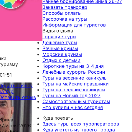
Раннее бронирование Зима 26-27
Заказать трансфер
Способы оплаты
Рассрочка на туры
Информация для туристов
Виды отдыха
Горящие туры
Дешевые туры
Речные круизы
Морские круизы
ика
Отдых с детьми
туризму
Короткие туры на 3-4 дня
Лечебные курорты России
-01-51
Туры на весенние каникулы
Туры на майские праздники
Подать заявку
Туры на осенние каникулы
на тур
Туры на Новый год 2027
Оставить отзыв
Самостоятельным туристам
Что купили у нас сегодня
Куда поехать
Ирина
Здесь туры всех туроператоров
27 июля 2026 г.
Куда улететь из твоего города
Большое