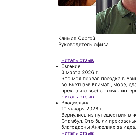
Климов Сергей
Руководитель офиса
Читать отзыв
Евгения
3 марта 2026 г.
Это моя первая поездка в Ази
во Вьетнам! Климат , море, ед
прекрасно все) столько интер
очень много возможностей и 
Читать отзыв
отдыха и для активного! Я об
Владислава
вернусь сюда еще, ведь столь
10 января 2026 г.
интересного ждет меня в это
Вернулись из путешествия в 
стране!
Стамбул. Это были прекрасны
благодарны Анжелике за иде
организацию тура. Анжелика 
Читать отзыв