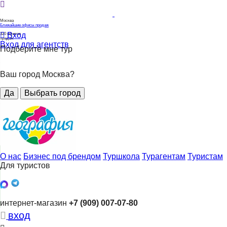
Москва
Ближайшие офисы продаж
Вход
320
офисов
продаж
Вход для агентств
Подберите мне тур
Ваш город Москва?
Да
Выбрать город
О нас
Бизнес под брендом
Туршкола
Турагентам
Туристам
Для туристов
интернет-магазин
+7 (909) 007-07-80
вход