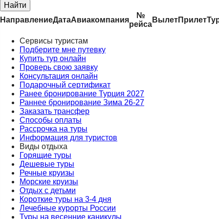
Найти
№
Направление
Дата
Авиакомпания
Вылет
Прилет
Ту
рейса
Сервисы туристам
Подберите мне путевку
Купить тур онлайн
Проверь свою заявку
Консультация онлайн
Подарочный сертификат
Ранее бронирование Турция 2027
Раннее бронирование Зима 26-27
Заказать трансфер
Способы оплаты
Рассрочка на туры
Информация для туристов
Виды отдыха
Горящие туры
Дешевые туры
Речные круизы
Морские круизы
Отдых с детьми
Короткие туры на 3-4 дня
Лечебные курорты России
Туры на весенние каникулы