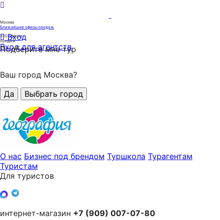
Москва
Ближайшие офисы продаж
Вход
320
офисов
продаж
Вход для агентств
Подберите мне тур
Ваш город Москва?
Да
Выбрать город
О нас
Бизнес под брендом
Туршкола
Турагентам
Туристам
Для туристов
интернет-магазин
+7 (909) 007-07-80