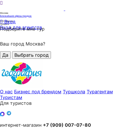
Москва
Ближайшие офисы продаж
Вход
320
офисов
продаж
Вход для агентств
Подберите мне тур
Ваш город Москва?
Да
Выбрать город
О нас
Бизнес под брендом
Туршкола
Турагентам
Туристам
Для туристов
интернет-магазин
+7 (909) 007-07-80