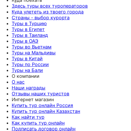
Здесь туры всех туроператоров
Куда улететь из твоего города
Страны - выбор курорта
Туры в Турцию
Туры в Египет
Туры в Таиланд
Туры в ОАЭ
Туры во Вьетнам
Туры на Мальдивы
Туры в Китай
Туры по России
Туры на Бали
О компании
О нас
Наши награды
Отзывы наших туристов
Интернет магазин
Купить тур онлайн Россия
Купить тур онлайн Казахстан
Как найти тур
Как купить тур онлайн
Подписать договор онлайн