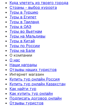
Куда улететь из твоего города
Страны - выбор курорта
Туры в Турцию
Туры в Египет
Туры в Таиланд
Туры в ОАЭ
Туры во Вьетнам
Туры на Мальдивы
Туры в Китай
Туры по России
Туры на Бали
О компании
О нас
Наши награды
Отзывы наших туристов
Интернет магазин
Купить тур онлайн Россия
Купить тур онлайн Казахстан
Как найти тур
Как купить тур онлайн
Подписать договор онлайн
Отзывы туристов