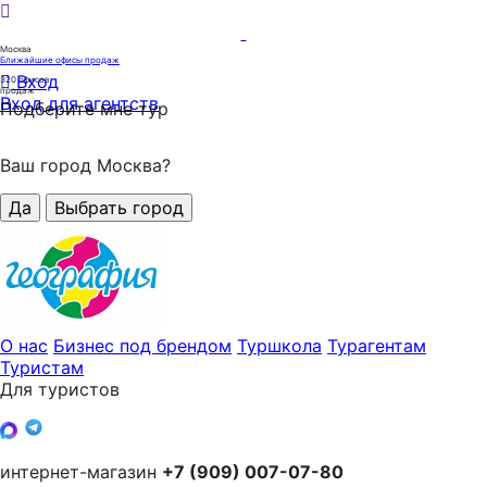
Москва
Ближайшие офисы продаж
Вход
320
офисов
продаж
Вход для агентств
Подберите мне тур
Ваш город Москва?
Да
Выбрать город
О нас
Бизнес под брендом
Туршкола
Турагентам
Туристам
Для туристов
интернет-магазин
+7 (909) 007-07-80