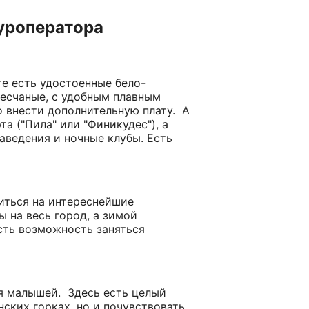
туроператора
е есть удостоенные бело-
 песчаные, с удобным плавным
о внести дополнительную плату. А
а ("Пила" или "Финикудес"), а
аведения и ночные клубы. Есть
иться на интереснейшие
 на весь город, а зимой
сть возможность заняться
ля малышей. Здесь есть целый
ских горках, но и почувствовать