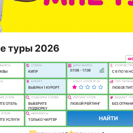
е туры 2026
ВЫЛEТА
СТРАНА
ДАТЫ ВЫЛЕТА
КОЛИЧЕСТВ
07.08 - 17.08
СКВЫ
КИПР
C 6 ПО 14 Н
ТЫ
КУРОРТ
КЛАСС ОТЕЛЯ
1
*
(И
ТИП ПИТАН
ЛУЧШЕ)
ВЫБРАН 1 КУРОРТ
ЛЮБОЕ ПИТ
ИЕ ОТЕЛЯ
ПОДБОРКИ ОТЕЛЕЙ
РЕЙТИНГ ОТЕЛЯ
БЮДЖЕТ ТУ
ТЕ ОТЕЛЬ
ВЫБЕРИТЕ
ЛЮБОЙ РЕЙТИНГ
БЕЗ ОГРАН
ПОДБОРКУ
 ОТЕЛЯ
АВИАРЕЙСЫ
НАЙТИ
ТЕ УСЛУГИ
ТОЛЬКО ЧАРТЕР