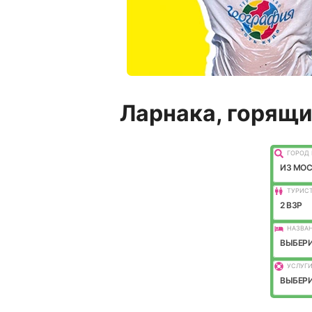
Ларнака, горящи
ГОРОД 
ИЗ МО
ТУРИС
2 ВЗР
НАЗВАН
ВЫБЕРИ
УСЛУГИ
ВЫБЕРИ