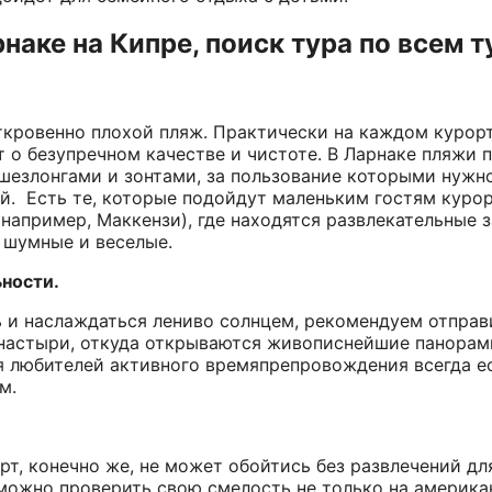
наке на Кипре, поиск тура по всем 
ткровенно плохой пляж. Практически на каждом курорт
т о безупречном качестве и чистоте. В Ларнаке пляжи
шезлонгами и зонтами, за пользование которыми нужн
й. Есть те, которые подойдут маленьким гостям курорт
например, Маккензи), где находятся развлекательные з
ь шумные и веселые.
ности.
ь и наслаждаться лениво солнцем, рекомендуем отправ
настыри, откуда открываются живописнейшие панорамы
я любителей активного времяпрепровождения всегда е
м.
т, конечно же, не может обойтись без развлечений д
 можно проверить свою смелость не только на американ