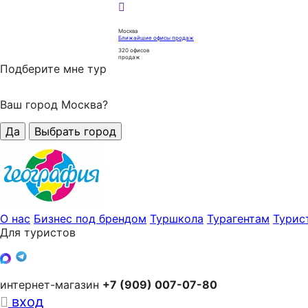
Москва
Ближайшие офисы продаж
320
офисов
продаж
Подберите мне тур
Ваш город Москва?
Да
Выбрать город
О нас
Бизнес под брендом
Туршкола
Турагентам
Турис
Для туристов
интернет-магазин
+7 (909) 007-07-80
вход