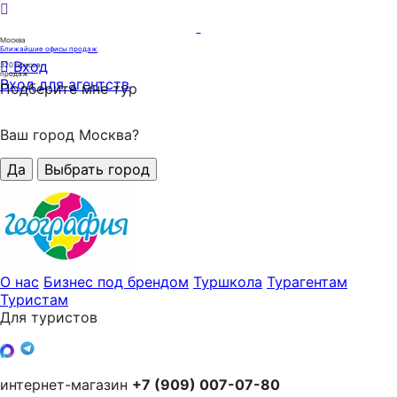
Москва
Ближайшие офисы продаж
Вход
320
офисов
продаж
Вход для агентств
Подберите мне тур
Ваш город Москва?
Да
Выбрать город
О нас
Бизнес под брендом
Туршкола
Турагентам
Туристам
Для туристов
интернет-магазин
+7 (909) 007-07-80