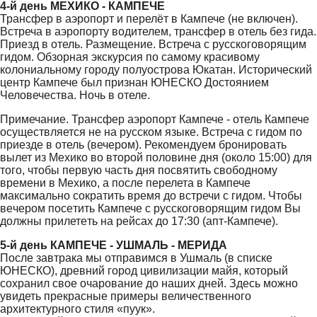
4-й день МЕХИКО - КАМПЕЧЕ
Трансфер в аэропорт и перелёт в Кампече (не включен).
Встреча в аэропорту водителем, трансфер в отель без гида.
Приезд в отель. Размещение. Встреча с русскоговорящим
гидом. Обзорная экскурсия по самому красивому
колониальному городу полуострова Юкатан. Исторический
центр Кампече был признан ЮНЕСКО Достоянием
Человечества. Ночь в отеле.
Примечание. Трансфер аэропорт Кампече - отель Кампече
осуществляется не на русском языке. Встреча с гидом по
приезде в отель (вечером). Рекомендуем бронировать
вылет из Мехико во второй половине дня (около 15:00) для
того, чтобы первую часть дня посвятить свободному
времени в Мехико, а после перелета в Кампече
максимально сократить время до встречи с гидом. Чтобы
вeчepoм поceтить Кампече с русскоговорящим гидом Вы
должны прилетeть нa рейсaх до 17:30 (aпт-Кампече).
5-й день КАМПЕЧЕ - УШМАЛЬ - МЕРИДА
После завтрака мы отправимся в Ушмаль (в списке
ЮНЕСКО), древний город цивилизации майя, который
сохранил свое очарование до наших дней. Здесь можно
увидеть прекрасные примеры величественного
архитектурного стиля «пуук».