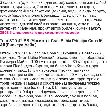
3 бассейна (один из них - для детей), конференц-зал на 400
человек, spa-услуги, 2 освещаемых теннисных корта,
футбол/волейбол/баскетбол, дайвинг, водные виды спорта,
гольф (рядом с отелем), бильярд, настольный теннис,
дартс, дневные и вечерние развлекательные программы,
дискотека, детский клуб и игровая комната, услуги няни,
интернет, прачечная, прокат автомобилей, обмен валюты.
2903 $ с человека в двухместном номере
Tour STD 4*, BB (Мехико) + Gran Bahia Principe Coba 5*,
All (Ривьера Майя )
Отель Gran Bahia Principe Coba 5*, входящий в отельный
комплекс "Gran Bahia Principe", расположен на побережье
Ривьеры Майя, в 100 км от аэропорта, в 30 минутах езды от
города Плайя дель Кармен, на берегу Карибского моря.
Древний город Тулум - археологический памятник
цивилизации майя - находится всего в 20 минутах езды от
отеля. Отель занимает огромную зеленую территорию с
тропическими садами и собственным песчаным пляжем
протяженностью более 1 км. К Вашим услугам: 6
ресторанов, 9 баров, оборудованный конференц-зал, 2
бассейна, джакузи, spa-центр, массаж, сауна и парная,
салон красоты, парикмахерская, тренажерный зал,
аэробика, водное поло, водные виды спорта, рыбалка,