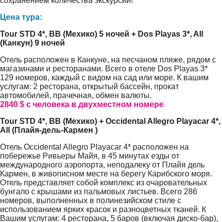
сохранением количества экскурсий!
Цена тура:
Tour STD 4*, BB (Мехико) 5 ночей + Dos Playas 3*, All
(Канкун) 9 ночей
Отель расположен в Канкуне, на песчаном пляже, рядом с
магазинами и ресторанами. Всего в отеле Dos Playas 3*
129 номеров, каждый с видом на сад или море. К вашим
услугам: 2 ресторана, открытый бассейн, прокат
автомобилей, прачечная, обмен валюты.
2840 $ с человека в двухместном номере
Tour STD 4*, BB (Мехико) + Occidental Allegro Playacar 4*,
All (Плайя-дель-Кармен )
Отель Occidental Allegro Playacar 4* расположен на
побережье Ривьеры Майя, в 45 минутах езды от
международного аэропорта, неподалеку от Плайя дель
Кармен, в живописном месте на берегу Карибского моря.
Отель представляет собой комплекс из очаровательных
бунгало с крышами из пальмовых листьев. Всего 286
номеров, выполненных в полинезийском стиле с
использованием ярких красок и разноцветных тканей. К
Вашим услугам: 4 ресторана, 5 баров (включая диско-бар),