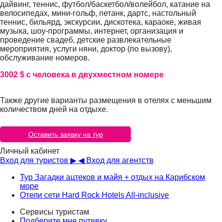
дайвинг, теннис, футбол/баскетбол/волейбол, катание на
велосипедах, мини-гольф, петанк, дартс, настольный
теннис, бильярд, экскурсии, дискотека, караоке, живая
музыка, шоу-программы, интернет, организация и
проведение свадеб, детские развлекательные
мероприятия, услуги няни, доктор (по вызову),
обслуживание номеров.
3002 $ с человека в двухместном номере
Также другие варианты размещения в отелях с меньшим
количеством дней на отдыхе.
Оcтавить заявку на тур
Личный кабинет
Вход для туристов ▶
◀ Вход для агентств
Тур Загадки ацтеков и майя + отдых на Карибском
море
Отели сети Hard Rock Hotels All-inclusive
Сервисы туристам
Подберите мне путевку