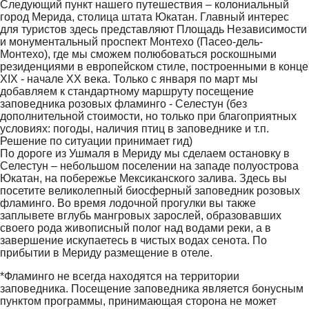
Следующий пункт нашего путешествия – колониальный
город Мерида, столица штата Юкатан. Главный интерес
для туристов здесь представляют Площадь Независимости
и монументальный проспект Монтехо (Пасео-дель-
Монтехо), где мы сможем полюбоваться роскошными
резиденциями в европейском стиле, построенными в конце
XIX - начале XX века. Только с января по март мы
добавляем к стандартному маршруту посещение
заповедника розовых фламинго - Селестун (без
дополнительной стоимости, но только при благоприятных
условиях: погоды, наличия птиц в заповеднике и т.п.
Решение по ситуации принимает гид)
По дороге из Ушмаля в Мериду мы сделаем остановку в
Селестун – небольшом поселении на западе полуострова
Юкатан, на побережье Мексиканского залива. Здесь вы
посетите великолепный биосферный заповедник розовых
фламинго. Во время лодочной прогулки вы также
заплывете вглубь мангровых зарослей, образовавших
своего рода живописный полог над водами реки, а в
завершение искупаетесь в чистых водах сенота. По
прибытии в Мериду размещение в отеле.
*Фламинго не всегда находятся на территории
заповедника. Посещение заповедника является бонусным
пунктом программы, принимающая сторона не может