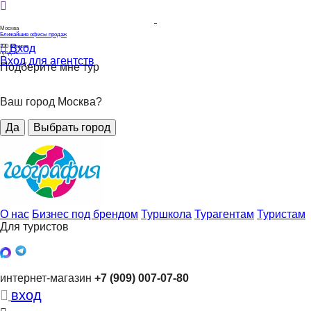
Москва
Ближайшие офисы продаж
Вход
320
офисов
продаж
Вход для агентств
Подберите мне тур
Ваш город Москва?
Да
Выбрать город
О нас
Бизнес под брендом
Туршкола
Турагентам
Туристам
Для туристов
интернет-магазин
+7 (909) 007-07-80
вход