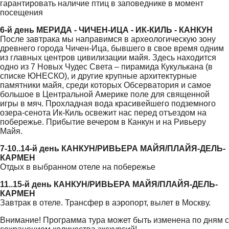
гарантировать наличие птиц в заповеднике в момент
посещения
6-й день МЕРИДА - ЧИЧЕН-ИЦА - ИК-КИЛЬ - КАНКУН
После завтрака мы направимся в археологическую зону
древнего города Чичен-Ица, бывшего в свое время одним
из главных центров цивилизации майя. Здесь находится
одно из 7 Новых Чудес Света – пирамида Кукулькана (в
списке ЮНЕСКО), и другие крупные архитектурные
памятники майя, среди которых Обсерватория и самое
большое в Центральной Америке поле для священной
игры в мяч. Прохладная вода красивейшего подземного
озера-сенота Ик-Киль освежит нас перед отъездом на
побережье. Прибытие вечером в Канкун и на Ривьеру
Майя.
7-10..14-й день КАНКУН/РИВЬЕРА МАЙЯ/ПЛАЙЯ-ДЕЛЬ-
КАРМЕН
Отдых в выбранном отеле на побережье
11..15-й день КАНКУН/РИВЬЕРА МАЙЯ/ПЛАЙЯ-ДЕЛЬ-
КАРМЕН
Завтрак в отеле. Трансфер в аэропорт, вылет в Москву.
Внимание! Программа тура может быть изменена по дням с