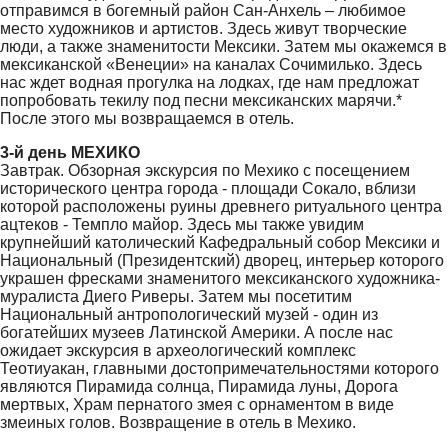
отправимся в богемный район Сан-Анхель – любимое
место художников и артистов. Здесь живут творческие
люди, а также знаменитости Мексики. Затем мы окажемся в
мексиканской «Венеции» на каналах Сочимилько. Здесь
нас ждет водная прогулка на лодках, где нам предложат
попробовать текилу под песни мексиканских марячи.*
После этого мы возвращаемся в отель.
3-й день МЕХИКО
Завтрак. Обзорная экскурсия по Мехико с посещением
исторического центра города - площади Сокало, вблизи
которой расположены руины древнего ритуального центра
ацтеков - Темпло майор. Здесь мы также увидим
крупнейший католический Кафедральный собор Мексики и
Национальный (Президентский) дворец, интерьер которого
украшен фресками знаменитого мексиканского художника-
муралиста Диего Риверы. Затем мы посетитим
Национальный антропологический музей - один из
богатейших музеев Латинской Америки. А после нас
ожидает экскурсия в археологический комплекс
Теотиуакан, главными достопримечательностями которого
являются Пирамида солнца, Пирамида луны, Дорога
мертвых, Храм пернатого змея с орнаментом в виде
змеиных голов. Возвращение в отель в Мехико.