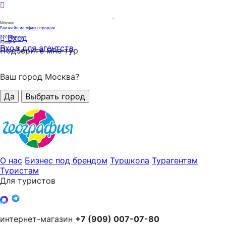
Москва
Ближайшие офисы продаж
Вход
320
офисов
продаж
Вход для агентств
Подберите мне тур
Ваш город Москва?
Да
Выбрать город
О нас
Бизнес под брендом
Туршкола
Турагентам
Туристам
Для туристов
интернет-магазин
+7 (909) 007-07-80