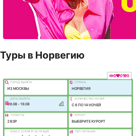
Туры в Норвегию
0
0
0
ГОРОД ВЫЛEТА
СТРАНА
ИЗ МОСКВЫ
НОРВЕГИЯ
ДАТЫ ВЫЛЕТА
КОЛИЧЕСТВО НОЧЕЙ
09.08 - 19.08
C 6 ПО 14 НОЧЕЙ
ТУРИСТЫ
КУРОРТ
2 ВЗР
ВЫБЕРИТЕ КУРОРТ
КЛАСС ОТЕЛЯ
1
*
(И ЛУЧШЕ)
ТИП ПИТАНИЯ