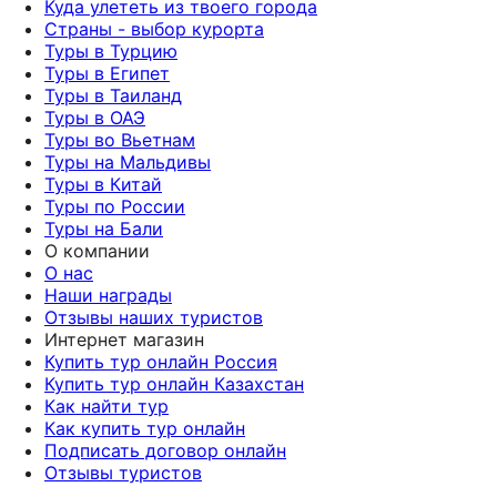
Куда улететь из твоего города
Страны - выбор курорта
Туры в Турцию
Туры в Египет
Туры в Таиланд
Туры в ОАЭ
Туры во Вьетнам
Туры на Мальдивы
Туры в Китай
Туры по России
Туры на Бали
О компании
О нас
Наши награды
Отзывы наших туристов
Интернет магазин
Купить тур онлайн Россия
Купить тур онлайн Казахстан
Как найти тур
Как купить тур онлайн
Подписать договор онлайн
Отзывы туристов