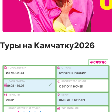
Туры на Камчатку2026
0
0
0
ГОРОД ВЫЛEТА
СТРАНА
ИЗ МОСКВЫ
КУРОРТЫ РОССИИ
ДАТЫ ВЫЛЕТА
КОЛИЧЕСТВО НОЧЕЙ
09.08 - 19.08
C 6 ПО 14 НОЧЕЙ
ТУРИСТЫ
КУРОРТ
2 ВЗР
ВЫБРАН 1 КУРОРТ
КЛАСС ОТЕЛЯ
1
*
(И ЛУЧШЕ)
ТИП ПИТАНИЯ