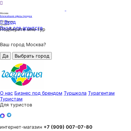
Москва
Ближайшие офисы продаж
Вход
320
офисов
продаж
Вход для агентств
Подберите мне тур
Ваш город Москва?
Да
Выбрать город
О нас
Бизнес под брендом
Туршкола
Турагентам
Туристам
Для туристов
интернет-магазин
+7 (909) 007-07-80