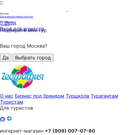
Москва
Ближайшие офисы продаж
Вход
320
офисов
продаж
Вход для агентств
Подберите мне тур
Ваш город Москва?
Да
Выбрать город
О нас
Бизнес под брендом
Туршкола
Турагентам
Туристам
Для туристов
интернет-магазин
+7 (909) 007-07-80