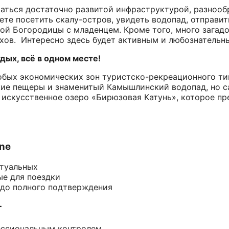
аться достаточно развитой инфраструктурой, разнооб
ете посетить скалу-остров, увидеть водопад, отправит
ой Богородицы с младенцем. Кроме того, много загад
хов. Интересно здесь будет активным и любознательн
ых, всё в одном месте!
обых экономических зон туристско-рекреационного ти
ие пещеры и знаменитый Камышлинский водопад, но 
 искусственное озеро «Бирюзовая Катунь», которое п
ine
ктуальных
ые для поездки
 до полного подтверждения
т
ессиональным контролем