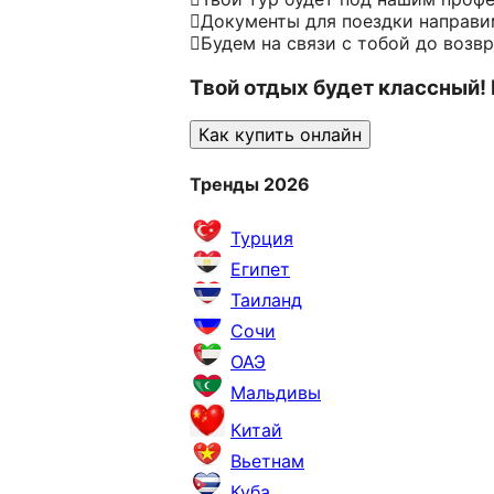
Документы для поездки направим
Будем на связи с тобой до возв
Твой отдых будет классный!
Как купить онлайн
Тренды 2026
Турция
Египет
Таиланд
Сочи
ОАЭ
Мальдивы
Китай
Вьетнам
Куба