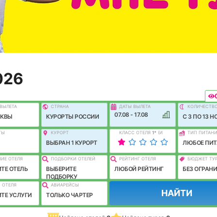
026
ВЫЛEТА
СТРАНА
ДАТЫ ВЫЛЕТА
КОЛИЧЕСТВ
07.08 - 17.08
СКВЫ
КУРОРТЫ РОССИИ
C 3 ПО 13 Н
ТЫ
КУРОРТ
КЛАСС ОТЕЛЯ
1
*
(И
ТИП ПИТАН
ЛУЧШЕ)
ВЫБРАН 1 КУРОРТ
ЛЮБОЕ ПИТ
ИЕ ОТЕЛЯ
ПОДБОРКИ ОТЕЛЕЙ
РЕЙТИНГ ОТЕЛЯ
БЮДЖЕТ ТУ
ТЕ ОТЕЛЬ
ВЫБЕРИТЕ
ЛЮБОЙ РЕЙТИНГ
БЕЗ ОГРАН
ПОДБОРКУ
 ОТЕЛЯ
АВИАРЕЙСЫ
НАЙТИ
ТЕ УСЛУГИ
ТОЛЬКО ЧАРТЕР