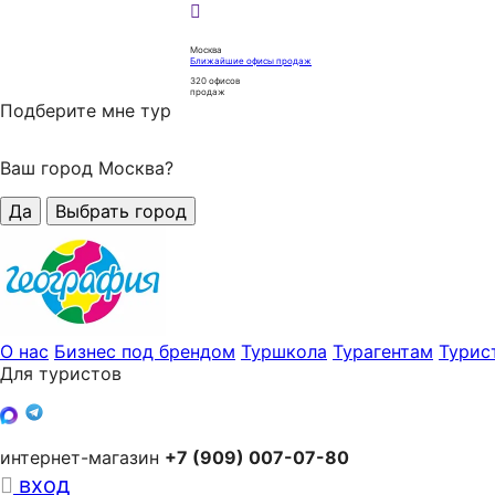
Москва
Ближайшие офисы продаж
320
офисов
продаж
Подберите мне тур
Ваш город Москва?
Да
Выбрать город
О нас
Бизнес под брендом
Туршкола
Турагентам
Турис
Для туристов
интернет-магазин
+7 (909) 007-07-80
вход