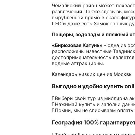
Чемальский район может похваст
развлечений. Также здесь вы мож
вырубленной прямо в скале фигур
ГЭС и даже есть Замок горных ду
Пещеры, водопады и пляжный отд
«Бирюзовая Катунь»
- одна из ос
расположены известные Тавдинск
достопримечательность является
водные аттракционы.
Календарь низких цен из Москвы
Выгодно и удобно купить onl
Выбери свой тур из миллиона а
Нажимай купить и заполни данн
Помни, мы не списываем оплату
География 100% гарантируе
Твой тур будет под нашим проф